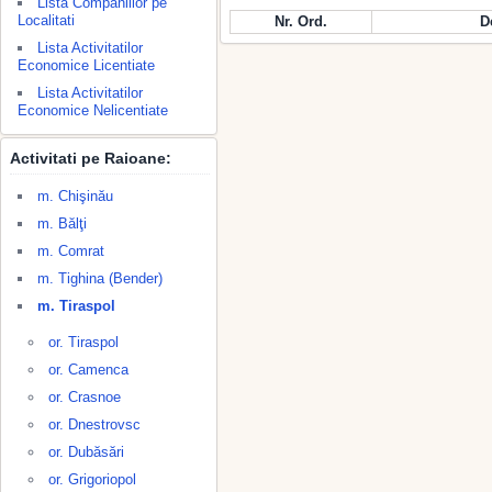
Lista Companiilor pe
Localitati
Nr. Ord.
D
Lista Activitatilor
Economice Licentiate
Lista Activitatilor
Economice Nelicentiate
Activitati pe Raioane:
m. Chişinău
m. Bălţi
m. Comrat
m. Tighina (Bender)
m. Tiraspol
or. Tiraspol
or. Camenca
or. Crasnoe
or. Dnestrovsc
or. Dubăsări
or. Grigoriopol