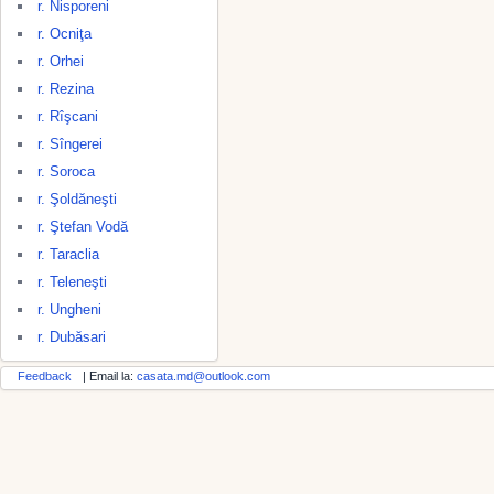
r. Nisporeni
r. Ocniţa
r. Orhei
r. Rezina
r. Rîşcani
r. Sîngerei
r. Soroca
r. Şoldăneşti
r. Ştefan Vodă
r. Taraclia
r. Teleneşti
r. Ungheni
r. Dubăsari
Feedback
| Email la:
casata.md@outlook.com