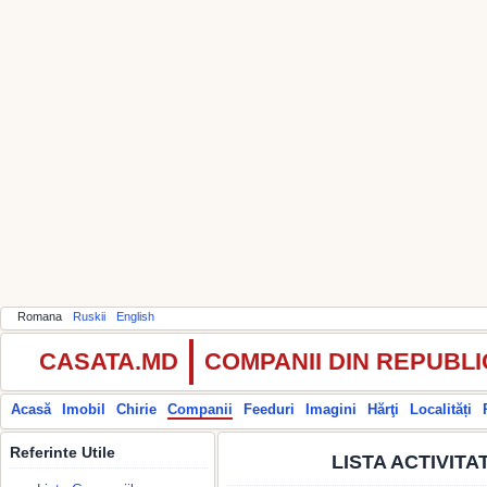
Romana
Ruskii
English
CASATA.MD
COMPANII DIN REPUBL
Acasă
Imobil
Chirie
Companii
Feeduri
Imagini
Hărţi
Localități
Referinte Utile
LISTA ACTIVIT