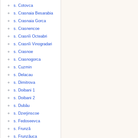
s. Cotovca
s. Crasnaia Besarabia
s. Crasnaia Gorca
s. Crasnencoe
s. Crasnîi Octeabri
s. Crasnîi Vinogradari
s. Crasnoe
s. Crasnogorca
s. Cuzmin
s. Delacau
s. Dimitrova
s. Doibani 1
s. Doibani 2
s. Dubău
s. Dzerjinscoe
s. Fedoseevca
s. Frunză
s. Frunzăuca