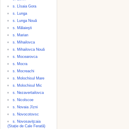
s. Lîsaia Gora
s. Lunga
s. Lunga Nouă
s. Mălaieşti
s. Marian
s. Mihailovca
s. Mihailovca Nouă
s. Mocearovca
s. Mocra
s. Mocreachi
s. Molochisul Mare
s. Molochisul Mic
s. Nezavertailovca
s. Nicolscoe
s. Novaia Jîzni
s. Novocotovsc
s. Novosaviţcaia
(Stație de Cale Ferată)