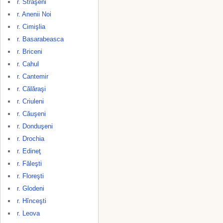
r. Străşeni
r. Anenii Noi
r. Cimişlia
r. Basarabeasca
r. Briceni
r. Cahul
r. Cantemir
r. Călăraşi
r. Criuleni
r. Căuşeni
r. Donduşeni
r. Drochia
r. Edineţ
r. Făleşti
r. Floreşti
r. Glodeni
r. Hînceşti
r. Leova