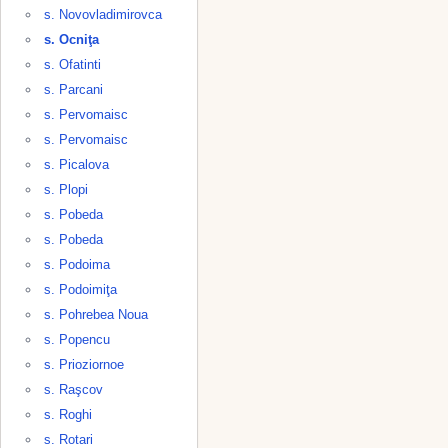
s. Novovladimirovca
s. Ocniţa
s. Ofatinti
s. Parcani
s. Pervomaisc
s. Pervomaisc
s. Picalova
s. Plopi
s. Pobeda
s. Pobeda
s. Podoima
s. Podoimiţa
s. Pohrebea Noua
s. Popencu
s. Prioziornoe
s. Raşcov
s. Roghi
s. Rotari