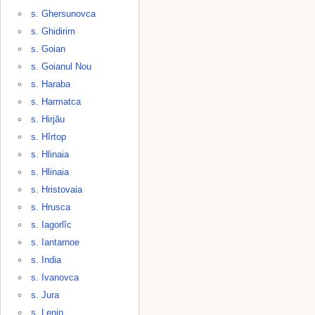
s. Ghersunovca
s. Ghidirim
s. Goian
s. Goianul Nou
s. Haraba
s. Harmatca
s. Hirjău
s. Hîrtop
s. Hlinaia
s. Hlinaia
s. Hristovaia
s. Hrusca
s. Iagorlîc
s. Iantarnoe
s. India
s. Ivanovca
s. Jura
s. Lenin