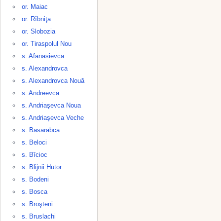
or. Maiac
or. Rîbniţa
or. Slobozia
or. Tiraspolul Nou
s. Afanasievca
s. Alexandrovca
s. Alexandrovca Nouă
s. Andreevca
s. Andriaşevca Noua
s. Andriaşevca Veche
s. Basarabca
s. Beloci
s. Bîcioc
s. Blijnii Hutor
s. Bodeni
s. Bosca
s. Broşteni
s. Bruslachi