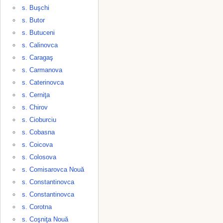
s. Buşchi
s. Butor
s. Butuceni
s. Calinovca
s. Caragaş
s. Carmanova
s. Caterinovca
s. Cerniţa
s. Chirov
s. Cioburciu
s. Cobasna
s. Coicova
s. Colosova
s. Comisarovca Nouă
s. Constantinovca
s. Constantinovca
s. Corotna
s. Coşniţa Nouă