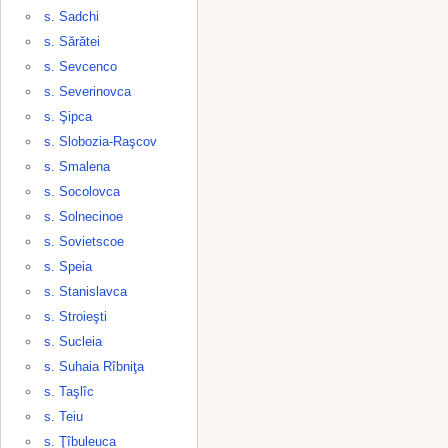
s. Sadchi
s. Sărătei
s. Sevcenco
s. Severinovca
s. Şipca
s. Slobozia-Raşcov
s. Smalena
s. Socolovca
s. Solnecinoe
s. Sovietscoe
s. Speia
s. Stanislavca
s. Stroieşti
s. Sucleia
s. Suhaia Rîbniţa
s. Taşlîc
s. Teiu
s. Ţîbuleuca