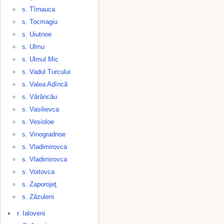
s. Tîrnauca
s. Tocmagiu
s. Uiutnoe
s. Ulmu
s. Ulmul Mic
s. Vadul Turcului
s. Valea Adîncă
s. Vărăncău
s. Vasilievca
s. Vesioloe
s. Vinogradnoe
s. Vladimirovca
s. Vladimirovca
s. Voitovca
s. Zaporojeţ
s. Zăzuleni
r. Ialoveni