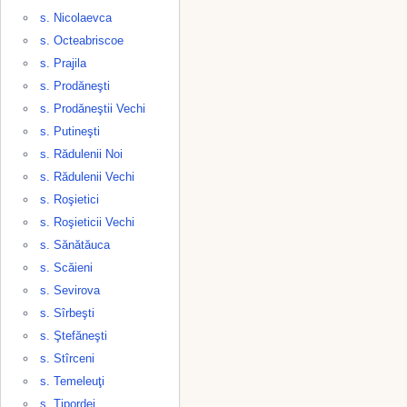
s. Nicolaevca
s. Octeabriscoe
s. Prajila
s. Prodăneşti
s. Prodăneştii Vechi
s. Putineşti
s. Rădulenii Noi
s. Rădulenii Vechi
s. Roşietici
s. Roşieticii Vechi
s. Sănătăuca
s. Scăieni
s. Sevirova
s. Sîrbeşti
s. Ştefăneşti
s. Stîrceni
s. Temeleuţi
s. Ţipordei