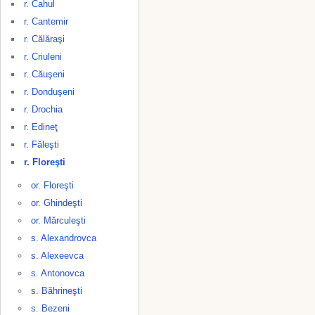
r. Cahul
r. Cantemir
r. Călăraşi
r. Criuleni
r. Căuşeni
r. Donduşeni
r. Drochia
r. Edineţ
r. Făleşti
r. Floreşti
or. Floreşti
or. Ghindeşti
or. Mărculeşti
s. Alexandrovca
s. Alexeevca
s. Antonovca
s. Băhrineşti
s. Bezeni