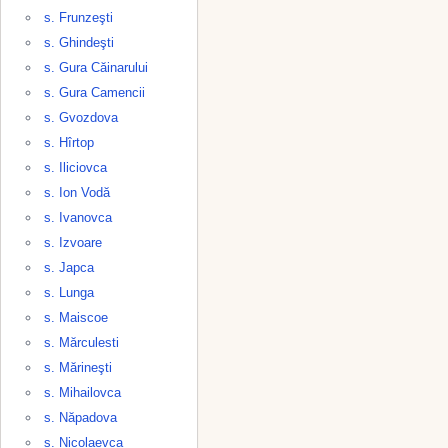
s. Frunzeşti
s. Ghindeşti
s. Gura Căinarului
s. Gura Camencii
s. Gvozdova
s. Hîrtop
s. Iliciovca
s. Ion Vodă
s. Ivanovca
s. Izvoare
s. Japca
s. Lunga
s. Maiscoe
s. Mărculesti
s. Mărineşti
s. Mihailovca
s. Năpadova
s. Nicolaevca