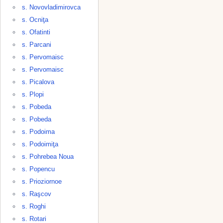
s. Novovladimirovca
s. Ocniţa
s. Ofatinti
s. Parcani
s. Pervomaisc
s. Pervomaisc
s. Picalova
s. Plopi
s. Pobeda
s. Pobeda
s. Podoima
s. Podoimiţa
s. Pohrebea Noua
s. Popencu
s. Prioziornoe
s. Raşcov
s. Roghi
s. Rotari