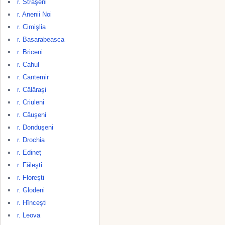
r. Străşeni
r. Anenii Noi
r. Cimişlia
r. Basarabeasca
r. Briceni
r. Cahul
r. Cantemir
r. Călăraşi
r. Criuleni
r. Căuşeni
r. Donduşeni
r. Drochia
r. Edineţ
r. Făleşti
r. Floreşti
r. Glodeni
r. Hînceşti
r. Leova