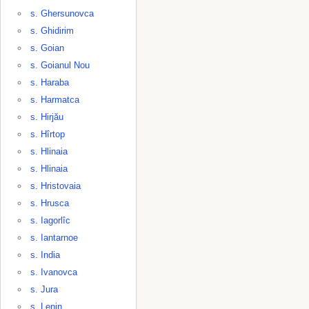
s. Ghersunovca
s. Ghidirim
s. Goian
s. Goianul Nou
s. Haraba
s. Harmatca
s. Hirjău
s. Hîrtop
s. Hlinaia
s. Hlinaia
s. Hristovaia
s. Hrusca
s. Iagorlîc
s. Iantarnoe
s. India
s. Ivanovca
s. Jura
s. Lenin