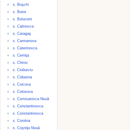
s. Buşchi
s. Butor
s. Butuceni
s. Calinovca
s. Caragaş
s. Carmanova
s. Caterinovca
s. Cerniţa
s. Chirov
s. Cioburciu
s. Cobasna
s. Coicova
s. Colosova
s. Comisarovca Nouă
s. Constantinovca
s. Constantinovca
s. Corotna
s. Coşniţa Nouă