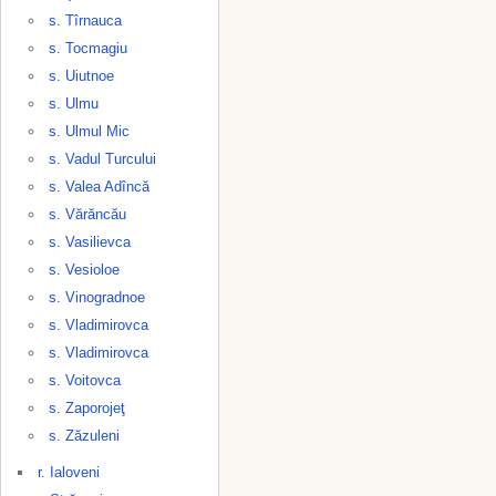
s. Tîrnauca
s. Tocmagiu
s. Uiutnoe
s. Ulmu
s. Ulmul Mic
s. Vadul Turcului
s. Valea Adîncă
s. Vărăncău
s. Vasilievca
s. Vesioloe
s. Vinogradnoe
s. Vladimirovca
s. Vladimirovca
s. Voitovca
s. Zaporojeţ
s. Zăzuleni
r. Ialoveni