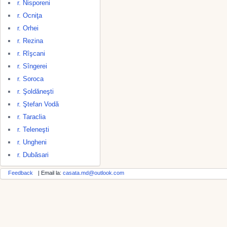
r. Nisporeni
r. Ocniţa
r. Orhei
r. Rezina
r. Rîşcani
r. Sîngerei
r. Soroca
r. Şoldăneşti
r. Ştefan Vodă
r. Taraclia
r. Teleneşti
r. Ungheni
r. Dubăsari
Feedback
| Email la:
casata.md@outlook.com