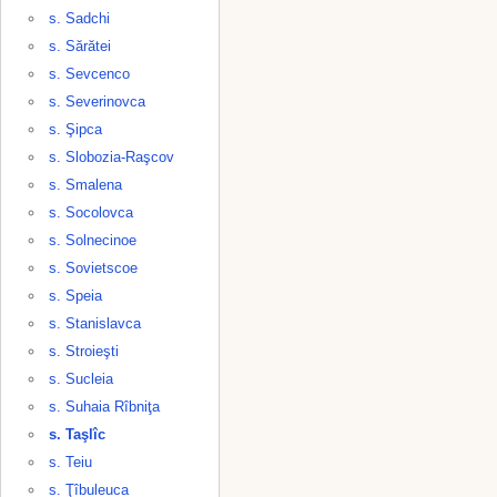
s. Sadchi
s. Sărătei
s. Sevcenco
s. Severinovca
s. Şipca
s. Slobozia-Raşcov
s. Smalena
s. Socolovca
s. Solnecinoe
s. Sovietscoe
s. Speia
s. Stanislavca
s. Stroieşti
s. Sucleia
s. Suhaia Rîbniţa
s. Taşlîc
s. Teiu
s. Ţîbuleuca