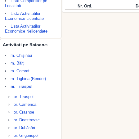
Lista Companiilor pe
Localitati
Nr. Ord.
D
Lista Activitatilor
Economice Licentiate
Lista Activitatilor
Economice Nelicentiate
Activitati pe Raioane:
m. Chişinău
m. Bălţi
m. Comrat
m. Tighina (Bender)
m. Tiraspol
or. Tiraspol
or. Camenca
or. Crasnoe
or. Dnestrovsc
or. Dubăsări
or. Grigoriopol