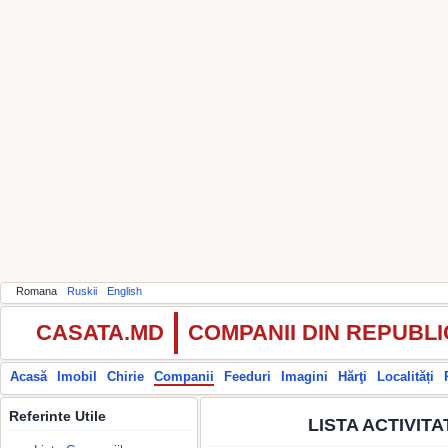
Romana
Ruskii
English
CASATA.MD
COMPANII DIN REPUBL
Acasă
Imobil
Chirie
Companii
Feeduri
Imagini
Hărţi
Localități
Referinte Utile
LISTA ACTIVIT