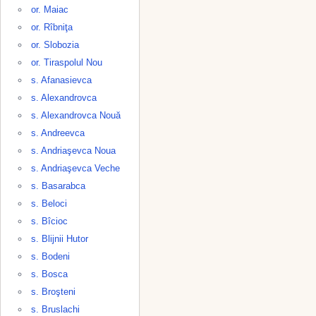
or. Maiac
or. Rîbniţa
or. Slobozia
or. Tiraspolul Nou
s. Afanasievca
s. Alexandrovca
s. Alexandrovca Nouă
s. Andreevca
s. Andriaşevca Noua
s. Andriaşevca Veche
s. Basarabca
s. Beloci
s. Bîcioc
s. Blijnii Hutor
s. Bodeni
s. Bosca
s. Broşteni
s. Bruslachi