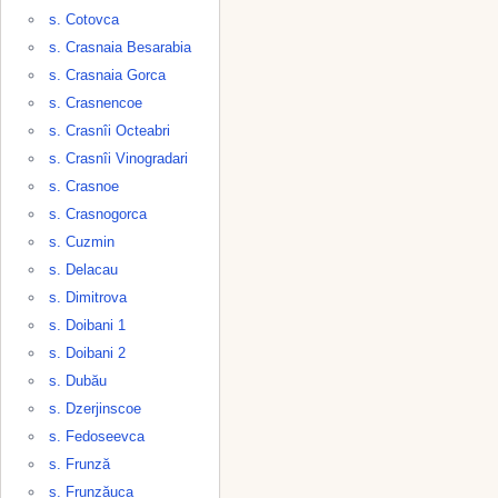
s. Cotovca
s. Crasnaia Besarabia
s. Crasnaia Gorca
s. Crasnencoe
s. Crasnîi Octeabri
s. Crasnîi Vinogradari
s. Crasnoe
s. Crasnogorca
s. Cuzmin
s. Delacau
s. Dimitrova
s. Doibani 1
s. Doibani 2
s. Dubău
s. Dzerjinscoe
s. Fedoseevca
s. Frunză
s. Frunzăuca