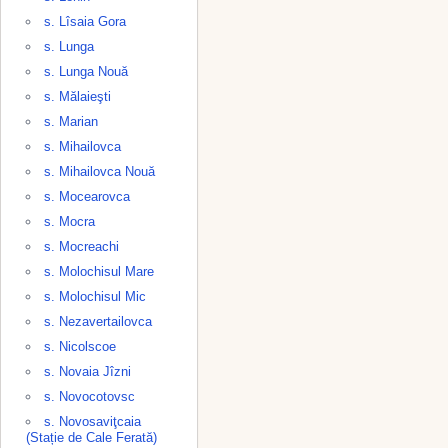
s. Lîsaia Gora
s. Lunga
s. Lunga Nouă
s. Mălaieşti
s. Marian
s. Mihailovca
s. Mihailovca Nouă
s. Mocearovca
s. Mocra
s. Mocreachi
s. Molochisul Mare
s. Molochisul Mic
s. Nezavertailovca
s. Nicolscoe
s. Novaia Jîzni
s. Novocotovsc
s. Novosaviţcaia
(Stație de Cale Ferată)