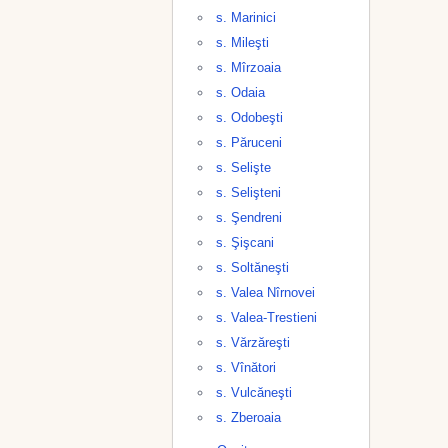
s. Marinici
s. Mileşti
s. Mîrzoaia
s. Odaia
s. Odobeşti
s. Păruceni
s. Selişte
s. Selişteni
s. Şendreni
s. Şişcani
s. Soltăneşti
s. Valea Nîrnovei
s. Valea-Trestieni
s. Vărzăreşti
s. Vînători
s. Vulcăneşti
s. Zberoaia