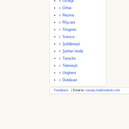
r. Ocniţa
r. Orhei
r. Rezina
r. Rîşcani
r. Sîngerei
r. Soroca
r. Şoldăneşti
r. Ştefan Vodă
r. Taraclia
r. Teleneşti
r. Ungheni
r. Dubăsari
Feedback
| Email la:
casata.md@outlook.com