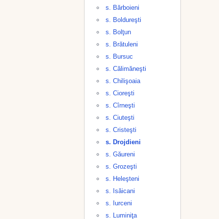
s. Bărboieni
s. Boldureşti
s. Bolţun
s. Brătuleni
s. Bursuc
s. Călimăneşti
s. Chilişoaia
s. Cioreşti
s. Cîrneşti
s. Ciuteşti
s. Cristeşti
s. Drojdieni
s. Găureni
s. Grozeşti
s. Heleşteni
s. Isăicani
s. Iurceni
s. Luminiţa