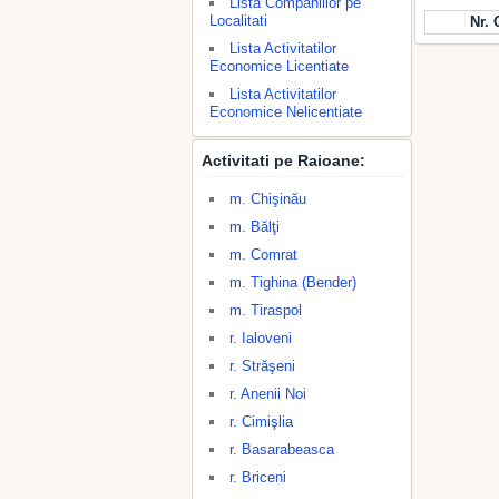
Lista Companiilor pe
Localitati
Nr. 
Lista Activitatilor
Economice Licentiate
Lista Activitatilor
Economice Nelicentiate
Activitati pe Raioane:
m. Chişinău
m. Bălţi
m. Comrat
m. Tighina (Bender)
m. Tiraspol
r. Ialoveni
r. Străşeni
r. Anenii Noi
r. Cimişlia
r. Basarabeasca
r. Briceni