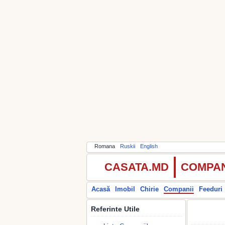
Romana
Ruskii
English
CASATA.MD
COMPAN
Acasă
Imobil
Chirie
Companii
Feeduri
Referinte Utile