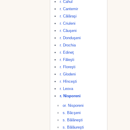
r. Cahul
r. Cantemir
r. Călăraşi
r. Criuleni
r. Căuşeni
r. Donduşeni
r. Drochia
r. Edineţ
r. Făleşti
r. Floreşti
r. Glodeni
r. Hînceşti
r. Leova
r. Nisporeni
or. Nisporeni
s. Băcşeni
s. Bălăneşti
s. Bălăureşti