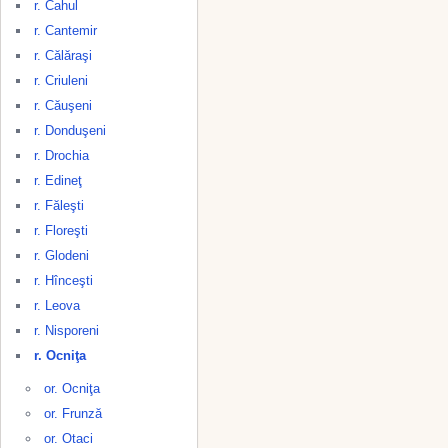
r. Cahul
r. Cantemir
r. Călăraşi
r. Criuleni
r. Căuşeni
r. Donduşeni
r. Drochia
r. Edineţ
r. Făleşti
r. Floreşti
r. Glodeni
r. Hînceşti
r. Leova
r. Nisporeni
r. Ocniţa
or. Ocniţa
or. Frunză
or. Otaci