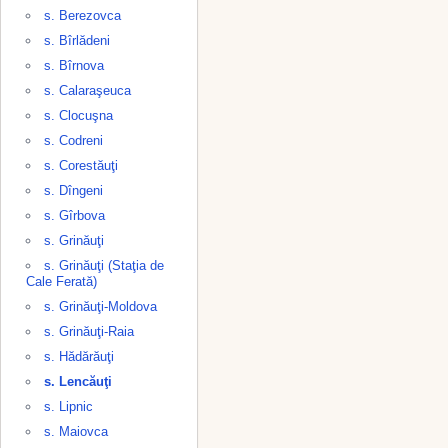
s. Berezovca
s. Bîrlădeni
s. Bîrnova
s. Calaraşeuca
s. Clocuşna
s. Codreni
s. Corestăuţi
s. Dîngeni
s. Gîrbova
s. Grinăuţi
s. Grinăuţi (Staţia de
Cale Ferată)
s. Grinăuţi-Moldova
s. Grinăuţi-Raia
s. Hădărăuţi
s. Lencăuţi
s. Lipnic
s. Maiovca