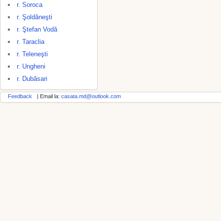
r. Soroca
r. Şoldăneşti
r. Ştefan Vodă
r. Taraclia
r. Teleneşti
r. Ungheni
r. Dubăsari
Feedback
| Email la:
casata.md@outlook.com