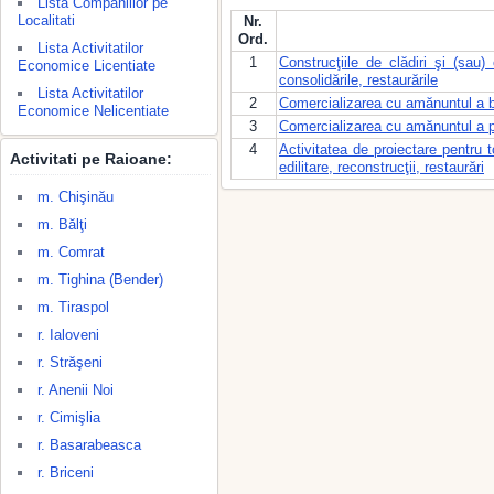
Lista Companiilor pe
Localitati
Nr.
Ord.
Lista Activitatilor
1
Construcţiile de clădiri şi (sau) c
Economice Licentiate
consolidările, restaurările
Lista Activitatilor
2
Comercializarea cu amănuntul a bău
Economice Nelicentiate
3
Comercializarea cu amănuntul a p
4
Activitatea de proiectare pentru t
Activitati pe Raioane:
edilitare, reconstrucţii, restaurări
m. Chişinău
m. Bălţi
m. Comrat
m. Tighina (Bender)
m. Tiraspol
r. Ialoveni
r. Străşeni
r. Anenii Noi
r. Cimişlia
r. Basarabeasca
r. Briceni