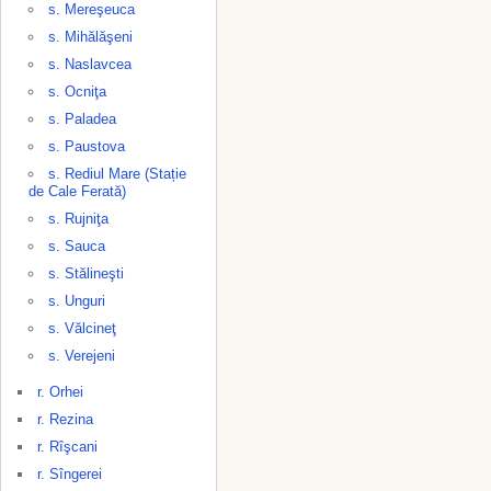
s. Mereşeuca
s. Mihălăşeni
s. Naslavcea
s. Ocniţa
s. Paladea
s. Paustova
s. Rediul Mare (Stație
de Cale Ferată)
s. Rujniţa
s. Sauca
s. Stălineşti
s. Unguri
s. Vălcineţ
s. Verejeni
r. Orhei
r. Rezina
r. Rîşcani
r. Sîngerei