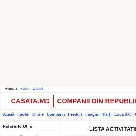
Romana
Ruskii
English
CASATA.MD
COMPANII DIN REPUBL
Acasă
Imobil
Chirie
Companii
Feeduri
Imagini
Hărţi
Localități
Referinte Utile
LISTA ACTIVITA