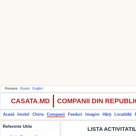
Romana
Ruskii
English
CASATA.MD
COMPANII DIN REPUBL
Acasă
Imobil
Chirie
Companii
Feeduri
Imagini
Hărţi
Localități
Referinte Utile
LISTA ACTIVITAT