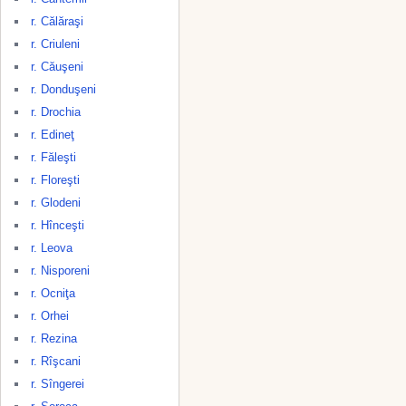
r. Călăraşi
r. Criuleni
r. Căuşeni
r. Donduşeni
r. Drochia
r. Edineţ
r. Făleşti
r. Floreşti
r. Glodeni
r. Hînceşti
r. Leova
r. Nisporeni
r. Ocniţa
r. Orhei
r. Rezina
r. Rîşcani
r. Sîngerei