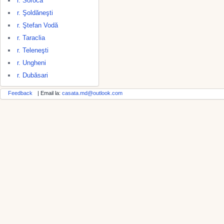
r. Soroca
r. Şoldăneşti
r. Ştefan Vodă
r. Taraclia
r. Teleneşti
r. Ungheni
r. Dubăsari
Feedback
| Email la:
casata.md@outlook.com