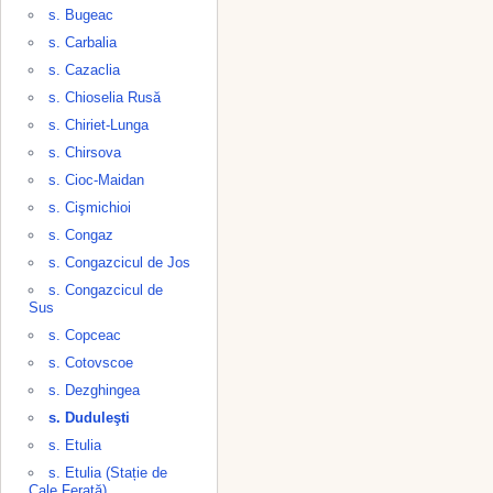
s. Bugeac
s. Carbalia
s. Cazaclia
s. Chioselia Rusă
s. Chiriet-Lunga
s. Chirsova
s. Cioc-Maidan
s. Cişmichioi
s. Congaz
s. Congazcicul de Jos
s. Congazcicul de
Sus
s. Copceac
s. Cotovscoe
s. Dezghingea
s. Duduleşti
s. Etulia
s. Etulia (Stație de
Cale Ferată)