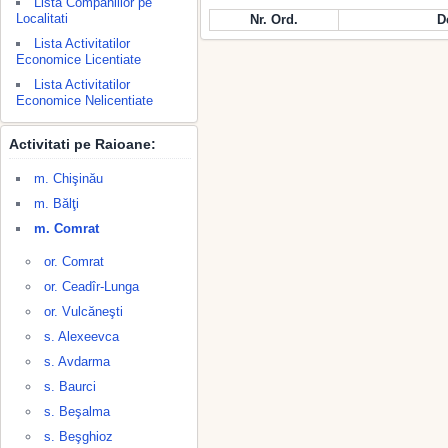
Lista Companiilor pe
Localitati
Nr. Ord.
D
Lista Activitatilor
Economice Licentiate
Lista Activitatilor
Economice Nelicentiate
Activitati pe Raioane:
m. Chişinău
m. Bălţi
m. Comrat
or. Comrat
or. Ceadîr-Lunga
or. Vulcăneşti
s. Alexeevca
s. Avdarma
s. Baurci
s. Beşalma
s. Beşghioz