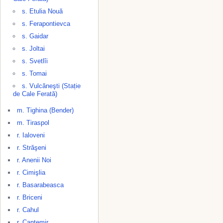
s. Etulia Nouă
s. Ferapontievca
s. Gaidar
s. Joltai
s. Svetlîi
s. Tomai
s. Vulcăneşti (Stație
de Cale Ferată)
m. Tighina (Bender)
m. Tiraspol
r. Ialoveni
r. Străşeni
r. Anenii Noi
r. Cimişlia
r. Basarabeasca
r. Briceni
r. Cahul
r. Cantemir