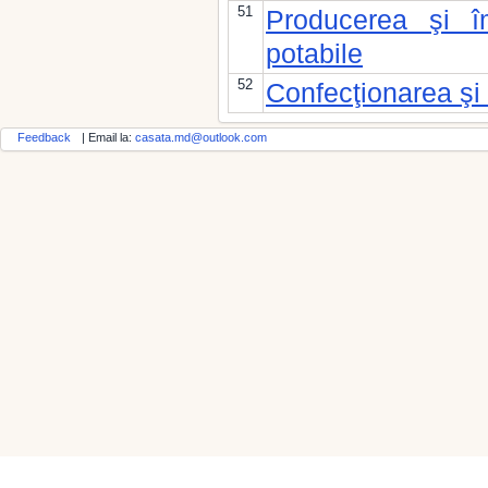
51
Producerea şi îm
potabile
52
Confecţionarea şi 
Feedback
| Email la:
casata.md@outlook.com