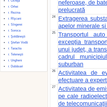
r. Ocniţa
neferoase, de bate
r. Orhei
prelucrată
r. Rezina
24
Extragerea substa
r. Rîşcani
apelor minerale şi
r. Sîngerei
r. Soroca
25
Transportul auto
r. Şoldăneşti
excepţia transpor
r. Ştefan Vodă
unui judeţ, a trans
r. Taraclia
r. Teleneşti
cadrul municipiu
r. Ungheni
suburban
r. Dubăsari
26
Activitatea de e
efectuare a expert
27
Activitatea de emi
pe cale radioelect
de telecomunicaţii