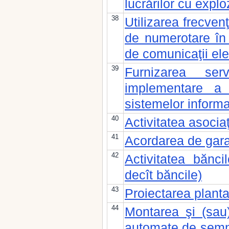
lucrărilor cu exploz
38
Utilizarea frecven
de numerotare în s
de comunicaţii ele
39
Furnizarea serv
implementare a 
sistemelor informa
40
Activitatea asocia
41
Acordarea de garan
42
Activitatea bănci
decît băncile)
43
Proiectarea plantaţ
44
Montarea şi (sau)
automate de semna