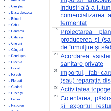
r. Anenii Noi
industrială a tutun
r. Cimişlia
r. Basarabeasca
comercializarea a
r. Briceni
fermentat
r. Cahul
19
Proiectarea plan
r. Cantemir
r. Călăraşi
producerea şi (sa
r. Criuleni
de înmulţire şi săd
r. Căuşeni
20
Acordarea asisten
r. Donduşeni
r. Drochia
sanitare private
r. Edineţ
21
Importul, fabrica
r. Făleşti
(sau) reparaţia dis
r. Floreşti
r. Glodeni
22
Activitatea topoge
r. Hînceşti
23
Colectarea, păstr
r. Leova
şi exportul rest
r. Nisporeni