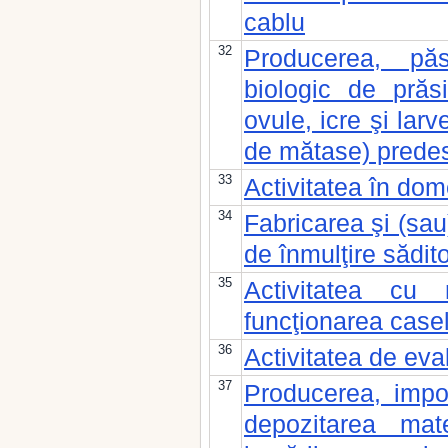
cablu
32
Producerea, păs
biologic de prăs
ovule, icre şi lar
de mătase) predes
33
Activitatea în dome
34
Fabricarea şi (sau
de înmulţire sădit
35
Activitatea cu 
funcţionarea case
36
Activitatea de eva
37
Producerea, impor
depozitarea mate