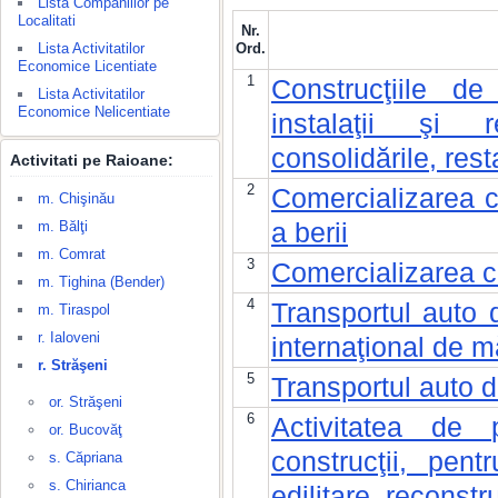
Lista Companiilor pe
Localitati
Nr.
Lista Activitatilor
Ord.
Economice Licentiate
1
Construcţiile de 
Lista Activitatilor
Economice Nelicentiate
instalaţii şi re
consolidările, rest
Activitati pe Raioane:
2
Comercializarea c
m. Chişinău
a berii
m. Bălţi
m. Comrat
3
Comercializarea c
m. Tighina (Bender)
4
Transportul auto d
m. Tiraspol
r. Ialoveni
internaţional de m
r. Străşeni
5
Transportul auto de
or. Străşeni
6
Activitatea de 
or. Bucovăţ
construcţii, pent
s. Căpriana
s. Chirianca
edilitare, reconstru