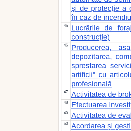
şi de protecţie a c
în caz de incendi
45
Lucrările de fora
construcţie)
46
Producerea, asam
depozitarea, comer
sprestarea servic
artificii" cu artic
profesională
47
Activitatea de bro
48
Efectuarea investiţi
49
Activitatea de eva
50
Acordarea şi gest