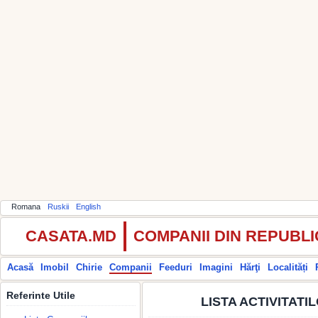
Romana
Ruskii
English
CASATA.MD
COMPANII DIN REPUBL
Acasă
Imobil
Chirie
Companii
Feeduri
Imagini
Hărţi
Localități
Referinte Utile
LISTA ACTIVITAT