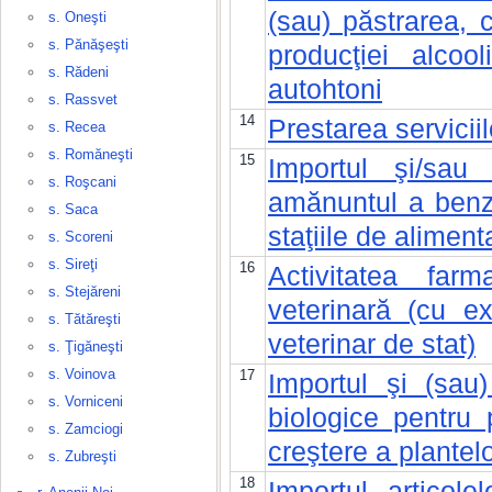
(sau) păstrarea, c
s. Oneşti
s. Pănăşeşti
producţiei alcoo
s. Rădeni
autohtoni
s. Rassvet
14
Prestarea serviciil
s. Recea
s. Romăneşti
15
Importul şi/sau
s. Roşcani
amănuntul a benzin
s. Saca
staţiile de aliment
s. Scoreni
s. Sireţi
16
Activitatea farm
s. Stejăreni
veterinară (cu ex
s. Tătăreşti
veterinar de stat)
s. Ţigăneşti
s. Voinova
17
Importul şi (sau
s. Vorniceni
biologice pentru 
s. Zamciogi
creştere a plantel
s. Zubreşti
18
Importul articole