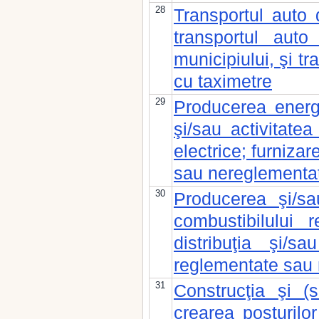
28
Transportul auto 
transportul auto
municipiului, şi tr
cu taximetre
29
Producerea energie
şi/sau activitatea
electrice; furnizar
sau nereglementa
30
Producerea şi/sa
combustibilului r
distribuţia şi/s
reglementate sau
31
Construcţia şi (
crearea posturilor