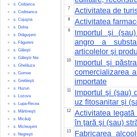
s. Ciobanca
7
Activitatea de tur
s. Codreanca
8
s. Cojuşna
Activitatea farmac
s. Dolna
9
Importul şi (sau)
s. Drăguşeni
angro a substan
s. Făgureni
articolelor şi pro
s. Găleşti
s. Găleştii Noi
10
Importul şi păstra
s. Ghelăuza
comercializarea an
s. Gornoe
importate
s. Grebleşti
s. Huzun
11
Importul şi (sau)
s. Lozova
uz fitosanitar şi (sa
s. Lupa-Recea
12
Activitatea legată
s. Mărtineşti
s. Micăuţi
în ţară şi (sau) st
s. Micleuşeni
13
Fabricarea alcoolu
s. Negreşti