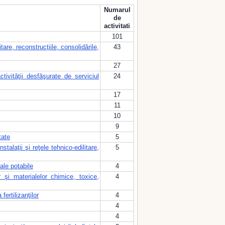
Numarul
de
activitati
101
itare, reconstrucţiile, consolidările,
43
27
tivităţii desfăşurate de serviciul
24
17
11
10
9
tate
5
talaţii şi reţele tehnico-edilitare,
5
ale potabile
4
 şi materialelor chimice, toxice,
4
fertilizanţilor
4
4
4