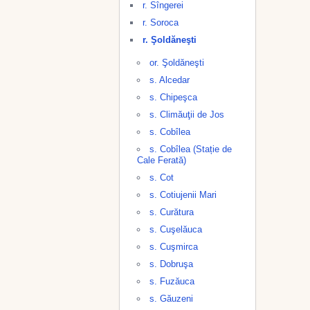
r. Sîngerei
r. Soroca
r. Şoldăneşti
or. Şoldăneşti
s. Alcedar
s. Chipeşca
s. Climăuţii de Jos
s. Cobîlea
s. Cobîlea (Stație de
Cale Ferată)
s. Cot
s. Cotiujenii Mari
s. Curătura
s. Cuşelăuca
s. Cuşmirca
s. Dobruşa
s. Fuzăuca
s. Găuzeni