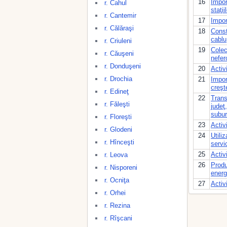
16
Impor
r. Cahul
staţi
r. Cantemir
17
Impor
r. Călăraşi
18
Const
cablu
r. Criuleni
19
Colec
r. Căuşeni
nefer
r. Donduşeni
20
Activ
r. Drochia
21
Impor
creşt
r. Edineţ
22
Trans
r. Făleşti
judeţ
subu
r. Floreşti
23
Activ
r. Glodeni
24
Utili
r. Hînceşti
servi
25
Activ
r. Leova
26
Produ
r. Nisporeni
energ
r. Ocniţa
27
Activ
r. Orhei
r. Rezina
r. Rîşcani