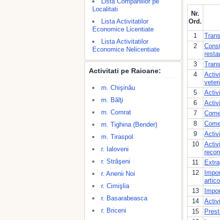
Lista Companiilor pe
Localitati
Nr.
Lista Activitatilor
Ord.
Economice Licentiate
1
Trans
Lista Activitatilor
2
Constr
Economice Nelicentiate
restau
3
Trans
Activitati pe Raioane:
4
Activ
veter
m. Chişinău
5
Activ
m. Bălţi
6
Activ
m. Comrat
7
Comer
8
Comer
m. Tighina (Bender)
9
Activ
m. Tiraspol
10
Activ
r. Ialoveni
recons
r. Străşeni
11
Extra
12
Impor
r. Anenii Noi
artic
r. Cimişlia
13
Impor
r. Basarabeasca
14
Activ
r. Briceni
15
Prest