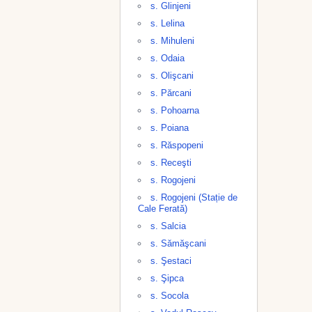
s. Glinjeni
s. Lelina
s. Mihuleni
s. Odaia
s. Olişcani
s. Părcani
s. Pohoarna
s. Poiana
s. Răspopeni
s. Receşti
s. Rogojeni
s. Rogojeni (Stație de
Cale Ferată)
s. Salcia
s. Sămăşcani
s. Şestaci
s. Şipca
s. Socola