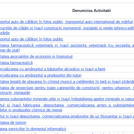
Denumirea Activitatii
portul auto de călători în folos public; transportul auto internaţional de mărfuri
ucţiile de clădiri şi (sau) construcţii inginereşti, instalaţii şi reţele tehnico-edil
rările
portul auto de călători în folos public
itatea farmaceutică veterinară şi (sau) asistenţa veterinară (cu excepţia ac
inar de stat)
itatea asociaţiilor de economii şi împrumut
itatea farmaceutică
cializarea cu amănuntul a băuturilor alcoolice şi (sau) a berii
cializarea cu amănuntul a produselor din tutun
itatea legată de plasarea în cîmpul muncii a cetăţenilor în ţară şi (sau) străină
itatea de proiectare pentru toate categoriile de construcţii, pentru urbanism, ins
trucţii, restaurări
gerea substanţelor minerale utile şi (sau) îmbutelierea apelor minerale şi natur
tul şi (sau) fabricarea, depozitarea, comercializarea angro a substanţelor
olelor şi produselor chimice de menaj
tul şi (sau) depozitarea, comercializarea produselor de uz fitosanitar şi (sau) a 
itatea de turism
area serviciilor în domeniul informaticii