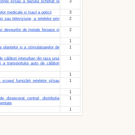
inei şi/sau a gazului lichefiat la
3
lor medicale şi (sau) a opticii
3
o sau televiziune, a reţelelor prin
2
 şi deşeurilor de metale feroase şi
2
1
a plantelor şi a stimulatoarelor de
1
e călători interurban din raza unui
1
i a transportului auto de călători
1
scopul furnizării reţelelor şi/sau
1
1
de dispecerat central; distribuţia
1
mentate
1