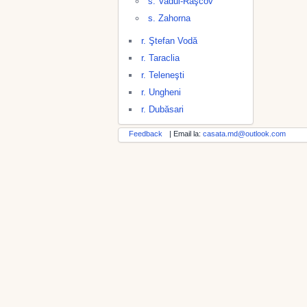
s. Vadul-Raşcov
s. Zahorna
r. Ştefan Vodă
r. Taraclia
r. Teleneşti
r. Ungheni
r. Dubăsari
Feedback
| Email la:
casata.md@outlook.com