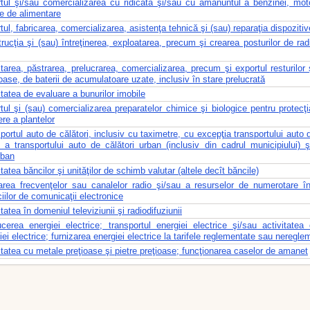
tul şi/sau comercializarea cu ridicata şi/sau cu amănuntul a benzinei, motor
ile de alimentare
tul, fabricarea, comercializarea, asistenţa tehnică şi (sau) reparaţia dispozitive
rucţia şi (sau) întreţinerea, exploatarea, precum şi crearea posturilor de radi
tarea, păstrarea, prelucrarea, comercializarea, precum şi exportul resturilor
oase, de baterii de acumulatoare uzate, inclusiv în stare prelucrată
itatea de evaluare a bunurilor imobile
tul şi (sau) comercializarea preparatelor chimice şi biologice pentru protecţi
ere a plantelor
portul auto de călători, inclusiv cu taximetre, cu excepţia transportului auto d
, a transportului auto de călători urban (inclusiv din cadrul municipiului) ş
rban
itatea băncilor şi unităţilor de schimb valutar (altele decît băncile)
zarea frecvenţelor sau canalelor radio şi/sau a resurselor de numerotare în 
ciilor de comunicaţii electronice
itatea în domeniul televiziunii şi radiodifuziunii
cerea energiei electrice; transportul energiei electrice şi/sau activitatea 
iei electrice; furnizarea energiei electrice la tarifele reglementate sau neregle
itatea cu metale preţioase şi pietre preţioase; funcţionarea caselor de amanet