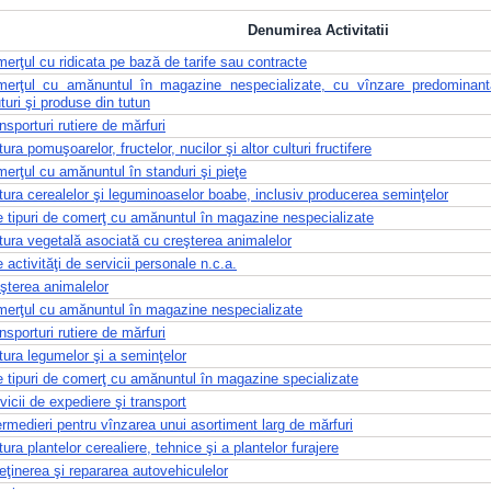
Denumirea Activitatii
erţul cu ridicata pe bază de tarife sau contracte
erţul cu amănuntul în magazine nespecializate, cu vînzare predominant
turi şi produse din tutun
nsporturi rutiere de mărfuri
tura pomuşoarelor, fructelor, nucilor şi altor culturi fructifere
erţul cu amănuntul în standuri şi pieţe
tura cerealelor şi leguminoaselor boabe, inclusiv producerea seminţelor
e tipuri de comerţ cu amănuntul în magazine nespecializate
tura vegetală asociată cu creşterea animalelor
e activităţi de servicii personale n.c.a.
şterea animalelor
erţul cu amănuntul în magazine nespecializate
nsporturi rutiere de mărfuri
tura legumelor şi a seminţelor
e tipuri de comerţ cu amănuntul în magazine specializate
vicii de expediere şi transport
ermedieri pentru vînzarea unui asortiment larg de mărfuri
tura plantelor cerealiere, tehnice şi a plantelor furajere
reţinerea şi repararea autovehiculelor