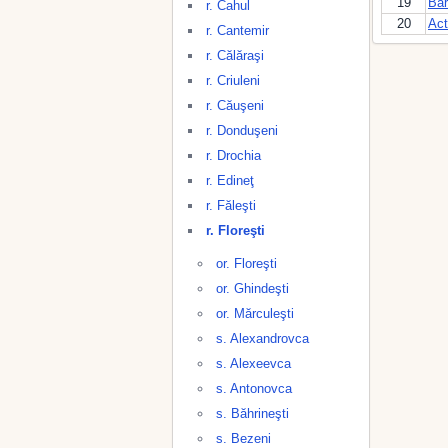
19
Bar
r. Cahul
20
Act
r. Cantemir
r. Călăraşi
r. Criuleni
r. Căuşeni
r. Donduşeni
r. Drochia
r. Edineţ
r. Făleşti
r. Floreşti
or. Floreşti
or. Ghindeşti
or. Mărculeşti
s. Alexandrovca
s. Alexeevca
s. Antonovca
s. Băhrineşti
s. Bezeni