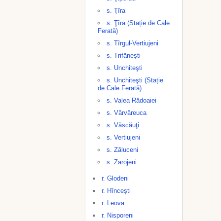
s. Ţîra
s. Ţîra (Stație de Cale
Ferată)
s. Tîrgul-Vertiujeni
s. Trifăneşti
s. Unchiteşti
s. Unchiteşti (Stație
de Cale Ferată)
s. Valea Rădoaiei
s. Vărvăreuca
s. Văscăuţi
s. Vertiujeni
s. Zăluceni
s. Zarojeni
r. Glodeni
r. Hînceşti
r. Leova
r. Nisporeni