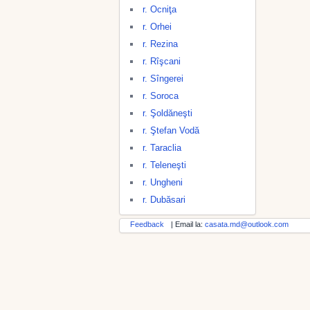
r. Ocniţa
r. Orhei
r. Rezina
r. Rîşcani
r. Sîngerei
r. Soroca
r. Şoldăneşti
r. Ştefan Vodă
r. Taraclia
r. Teleneşti
r. Ungheni
r. Dubăsari
Feedback
| Email la:
casata.md@outlook.com