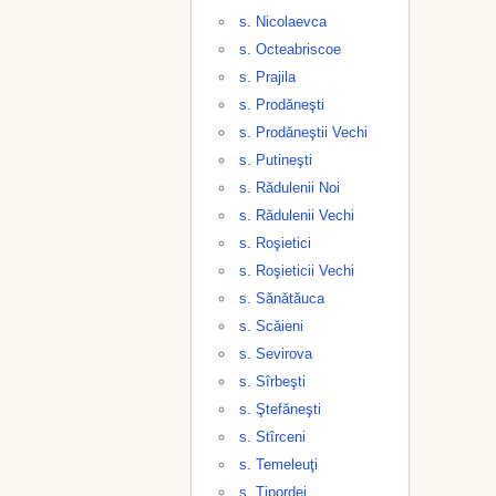
s. Nicolaevca
s. Octeabriscoe
s. Prajila
s. Prodăneşti
s. Prodăneştii Vechi
s. Putineşti
s. Rădulenii Noi
s. Rădulenii Vechi
s. Roşietici
s. Roşieticii Vechi
s. Sănătăuca
s. Scăieni
s. Sevirova
s. Sîrbeşti
s. Ştefăneşti
s. Stîrceni
s. Temeleuţi
s. Ţipordei