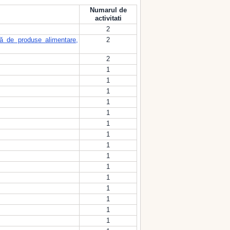
Numarul de
activitati
2
ă de produse alimentare,
2
2
1
1
1
1
1
1
1
1
1
1
1
1
1
1
1