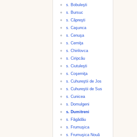
s. Bobuleşti
s. Bursuc
s. Căpreşti
s. Caşunca
s. Cenuşa
s. Cerniţa
s. Chirilovca
s. Ciripcău
s. Ciutuleşti
s. Coşerniţa
s. Cuhureştii de Jos
s. Cuhureştii de Sus
s. Cunicea
s. Domulgeni
s. Dumitreni
s. Făgădău
s. Frumuşica
s. Frumuşica Nouă