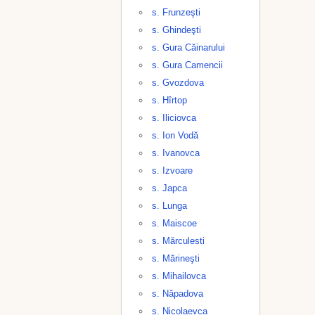
s. Frunzeşti
s. Ghindeşti
s. Gura Căinarului
s. Gura Camencii
s. Gvozdova
s. Hîrtop
s. Iliciovca
s. Ion Vodă
s. Ivanovca
s. Izvoare
s. Japca
s. Lunga
s. Maiscoe
s. Mărculesti
s. Mărineşti
s. Mihailovca
s. Năpadova
s. Nicolaevca