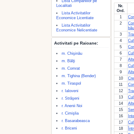
Lista Companiilor pe
Localitati
Nr.
Ord.
Lista Activitatilor
1
Com
Economice Licentiate
2
Com
Lista Activitatilor
bău
Economice Nelicentiate
3
Tra
4
Cul
Activitati pe Raioane:
5
Com
6
Cul
m. Chişinău
7
Alt
m. Bălţi
8
Cul
m. Comrat
9
Alt
m. Tighina (Bender)
10
Cre
m. Tiraspol
11
Com
r. Ialoveni
12
Tra
13
Cul
r. Străşeni
14
Alt
r. Anenii Noi
15
Ser
r. Cimişlia
16
Int
r. Basarabeasca
17
Cul
r. Briceni
18
Înt