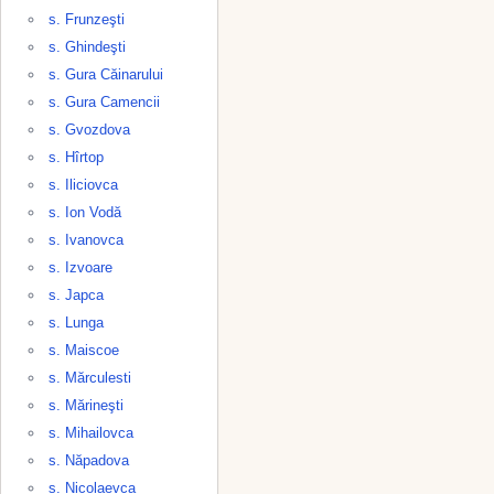
s. Frunzeşti
s. Ghindeşti
s. Gura Căinarului
s. Gura Camencii
s. Gvozdova
s. Hîrtop
s. Iliciovca
s. Ion Vodă
s. Ivanovca
s. Izvoare
s. Japca
s. Lunga
s. Maiscoe
s. Mărculesti
s. Mărineşti
s. Mihailovca
s. Năpadova
s. Nicolaevca