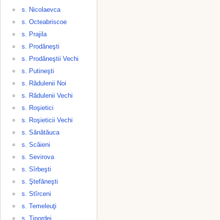
s. Nicolaevca
s. Octeabriscoe
s. Prajila
s. Prodăneşti
s. Prodăneştii Vechi
s. Putineşti
s. Rădulenii Noi
s. Rădulenii Vechi
s. Roşietici
s. Roşieticii Vechi
s. Sănătăuca
s. Scăieni
s. Sevirova
s. Sîrbeşti
s. Ştefăneşti
s. Stîrceni
s. Temeleuţi
s. Ţipordei