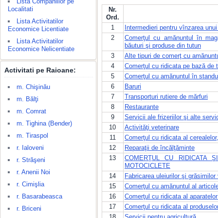
Lista Companiilor pe
Localitati
Nr.
Ord.
Lista Activitatilor
1
Intermedieri pentru vînzarea unui
Economice Licentiate
2
Comerţul cu amănuntul în maga
Lista Activitatilor
băuturi şi produse din tutun
Economice Nelicentiate
3
Alte tipuri de comerţ cu amănunt
4
Comerţul cu ridicata pe bază de t
Activitati pe Raioane:
5
Comerţul cu amănuntul în standur
6
Baruri
m. Chişinău
7
Transporturi rutiere de mărfuri
m. Bălţi
8
Restaurante
m. Comrat
9
Servicii ale frizeriilor şi alte ser
m. Tighina (Bender)
10
Activităţi veterinare
m. Tiraspol
11
Comerţul cu ridicata al cerealelor
r. Ialoveni
12
Reparaţii de încălţăminte
13
COMERŢUL CU RIDICATA Ş
r. Străşeni
MOTOCICLETE
r. Anenii Noi
14
Fabricarea uleiurilor şi grăsimilo
r. Cimişlia
15
Comerţul cu amănuntul al articole
r. Basarabeasca
16
Comerţul cu ridicata al aparatelor
17
Comerţul cu ridicata al produselor
r. Briceni
18
Servicii pentru agricultură