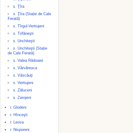
s. Ţîra
s. Ţîra (Stație de Cale
Ferată)
s. Tîrgul-Vertiujeni
s. Trifăneşti
s. Unchiteşti
s. Unchiteşti (Stație
de Cale Ferată)
s. Valea Rădoaiei
s. Vărvăreuca
s. Văscăuţi
s. Vertiujeni
s. Zăluceni
s. Zarojeni
r. Glodeni
r. Hînceşti
r. Leova
r. Nisporeni