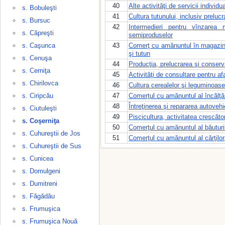
40
Alte activităţi de servicii individu
s. Bobuleşti
41
Cultura tutunului, inclusiv preluc
s. Bursuc
42
Intermedieri pentru vînzarea m
s. Căpreşti
semiproduselor
s. Caşunca
43
Comerţ cu amănuntul în magazine
şi tutun
s. Cenuşa
44
Producţia, prelucrarea şi conserv
s. Cerniţa
45
Activităţi de consultare pentru 
s. Chirilovca
46
Cultura cerealelor şi leguminoase
s. Ciripcău
47
Comerţul cu amănuntul al încălţă
48
Întreţinerea şi repararea autovehi
s. Ciutuleşti
49
Piscicultura, activitatea crescăto
s. Coşerniţa
50
Comerţul cu amănuntul al băuturilo
s. Cuhureştii de Jos
51
Comerţul cu amănuntul al cărţilor, 
s. Cuhureştii de Sus
s. Cunicea
s. Domulgeni
s. Dumitreni
s. Făgădău
s. Frumuşica
s. Frumuşica Nouă