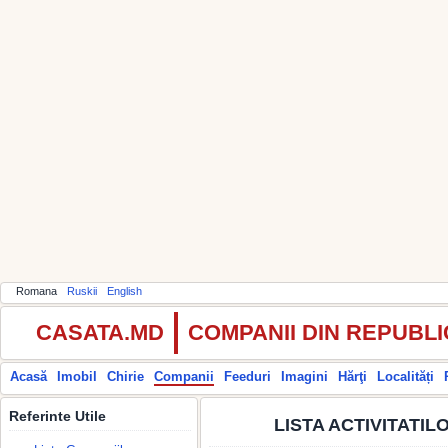
Romana
Ruskii
English
CASATA.MD
COMPANII DIN REPUBL
Acasă
Imobil
Chirie
Companii
Feeduri
Imagini
Hărţi
Localități
Referinte Utile
LISTA ACTIVITATI