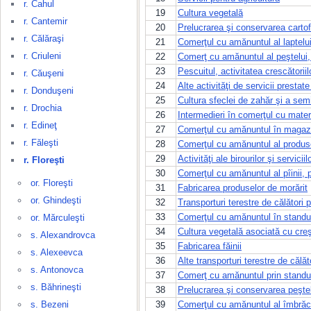
r. Cahul
19
Cultura vegetală
r. Cantemir
20
Prelucrarea şi conservarea cartof
r. Călăraşi
21
Comerţul cu amănuntul al laptelui 
r. Criuleni
22
Comerţ cu amănuntul al peştelui,
23
Pescuitul, activitatea crescătorii
r. Căuşeni
24
Alte activităţi de servicii prestate
r. Donduşeni
25
Cultura sfeclei de zahăr şi a sem
r. Drochia
26
Intermedieri în comerţul cu materi
r. Edineţ
27
Comerţul cu amănuntul în magazi
r. Făleşti
28
Comerţul cu amănuntul al produse
29
Activităţi ale birourilor şi servicii
r. Floreşti
30
Comerţul cu amănuntul al pîinii, p
or. Floreşti
31
Fabricarea produselor de morărit
or. Ghindeşti
32
Transporturi terestre de călători 
33
Comerţul cu amănuntul în standuri 
or. Mărculeşti
34
Cultura vegetală asociată cu cre
s. Alexandrovca
35
Fabricarea făinii
s. Alexeevca
36
Alte transporturi terestre de călăt
s. Antonovca
37
Comerţ cu amănuntul prin standuri
s. Băhrineşti
38
Prelucrarea şi conservarea peştel
s. Bezeni
39
Comerţul cu amănuntul al îmbrăc