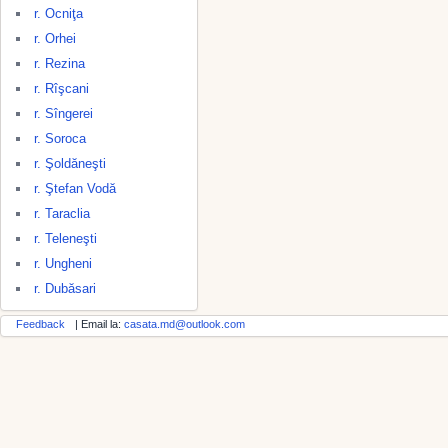
r. Ocniţa
r. Orhei
r. Rezina
r. Rîşcani
r. Sîngerei
r. Soroca
r. Şoldăneşti
r. Ştefan Vodă
r. Taraclia
r. Teleneşti
r. Ungheni
r. Dubăsari
Feedback
| Email la:
casata.md@outlook.com