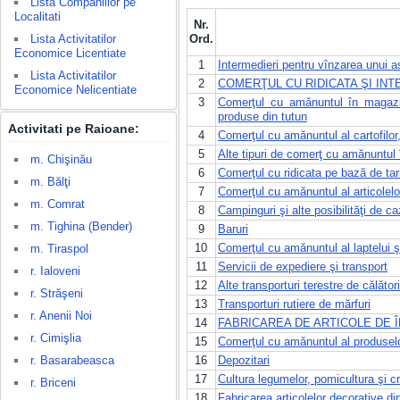
Lista Companiilor pe
Localitati
Nr.
Lista Activitatilor
Ord.
Economice Licentiate
1
Intermedieri pentru vînzarea unui a
Lista Activitatilor
2
COMERŢUL CU RIDICATA ŞI IN
Economice Nelicentiate
3
Comerţul cu amănuntul în magazin
produse din tutun
Activitati pe Raioane:
4
Comerţul cu amănuntul al cartofilor,
5
Alte tipuri de comerţ cu amănuntul
m. Chişinău
6
Comerţul cu ridicata pe bază de tar
m. Bălţi
7
Comerţul cu amănuntul al articolelor 
m. Comrat
8
Campinguri şi alte posibilităţi de c
m. Tighina (Bender)
9
Baruri
10
Comerţul cu amănuntul al laptelui şi 
m. Tiraspol
11
Servicii de expediere şi transport
r. Ialoveni
12
Alte transporturi terestre de călători
r. Străşeni
13
Transporturi rutiere de mărfuri
r. Anenii Noi
14
FABRICAREA DE ARTICOLE DE 
r. Cimişlia
15
Comerţul cu amănuntul al produsel
r. Basarabeasca
16
Depozitari
17
Cultura legumelor, pomicultura şi c
r. Briceni
18
Fabricarea articolelor decorative di