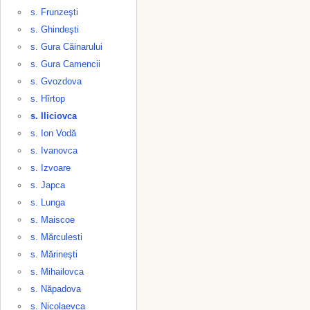
s. Frunzeşti
s. Ghindeşti
s. Gura Căinarului
s. Gura Camencii
s. Gvozdova
s. Hîrtop
s. Iliciovca
s. Ion Vodă
s. Ivanovca
s. Izvoare
s. Japca
s. Lunga
s. Maiscoe
s. Mărculesti
s. Mărineşti
s. Mihailovca
s. Năpadova
s. Nicolaevca