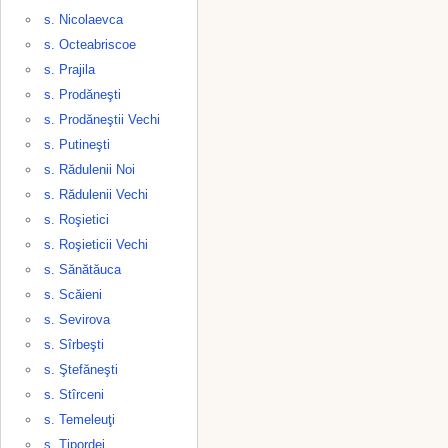
s. Nicolaevca
s. Octeabriscoe
s. Prajila
s. Prodăneşti
s. Prodăneştii Vechi
s. Putineşti
s. Rădulenii Noi
s. Rădulenii Vechi
s. Roşietici
s. Roşieticii Vechi
s. Sănătăuca
s. Scăieni
s. Sevirova
s. Sîrbeşti
s. Ştefăneşti
s. Stîrceni
s. Temeleuţi
s. Ţipordei