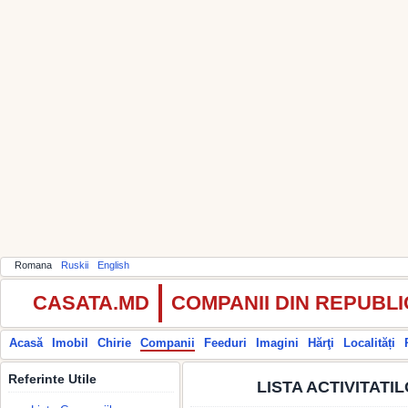
Romana
Ruskii
English
CASATA.MD
COMPANII DIN REPUBL
Acasă
Imobil
Chirie
Companii
Feeduri
Imagini
Hărţi
Localități
Referinte Utile
LISTA ACTIVITATI