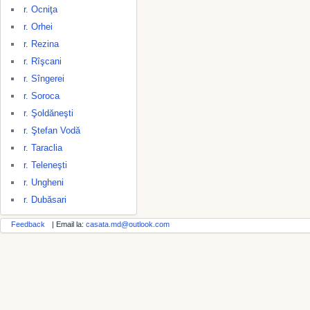
r. Ocniţa
r. Orhei
r. Rezina
r. Rîşcani
r. Sîngerei
r. Soroca
r. Şoldăneşti
r. Ştefan Vodă
r. Taraclia
r. Teleneşti
r. Ungheni
r. Dubăsari
Feedback
| Email la:
casata.md@outlook.com