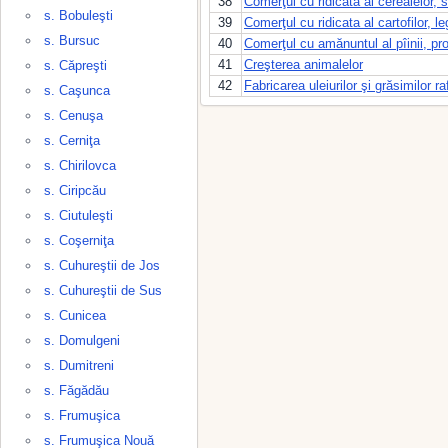
38
Comerţul cu ridicata al cerealelor, 
s. Bobuleşti
39
Comerţul cu ridicata al cartofilor, l
s. Bursuc
40
Comerţul cu amănuntul al pîinii, pro
41
Creşterea animalelor
s. Căpreşti
42
Fabricarea uleiurilor şi grăsimilor ra
s. Caşunca
s. Cenuşa
s. Cerniţa
s. Chirilovca
s. Ciripcău
s. Ciutuleşti
s. Coşerniţa
s. Cuhureştii de Jos
s. Cuhureştii de Sus
s. Cunicea
s. Domulgeni
s. Dumitreni
s. Făgădău
s. Frumuşica
s. Frumuşica Nouă