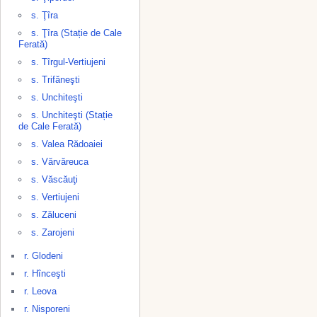
s. Ţîra
s. Ţîra (Stație de Cale
Ferată)
s. Tîrgul-Vertiujeni
s. Trifăneşti
s. Unchiteşti
s. Unchiteşti (Stație
de Cale Ferată)
s. Valea Rădoaiei
s. Vărvăreuca
s. Văscăuţi
s. Vertiujeni
s. Zăluceni
s. Zarojeni
r. Glodeni
r. Hînceşti
r. Leova
r. Nisporeni