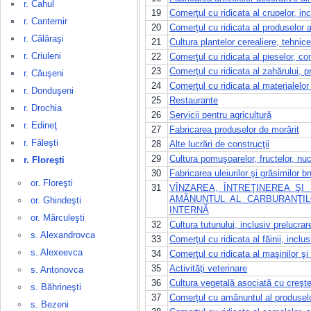
r. Cahul
19
Comerţul cu ridicata al crupelor, i
r. Cantemir
20
Comerţul cu ridicata al produselor a
r. Călăraşi
21
Cultura plantelor cerealiere, tehnice
r. Criuleni
22
Comerţul cu ridicata al pieselor, c
23
Comerţul cu ridicata al zahărului, p
r. Căuşeni
24
Comerţul cu ridicata al materialelo
r. Donduşeni
25
Restaurante
r. Drochia
26
Servicii pentru agricultură
r. Edineţ
27
Fabricarea produselor de morărit
r. Făleşti
28
Alte lucrări de construcţii
29
Cultura pomuşoarelor, fructelor, nucil
r. Floreşti
30
Fabricarea uleiurilor şi grăsimilor br
or. Floreşti
31
VÎNZAREA, ÎNTREŢINEREA Ş
AMĂNUNTUL AL CARBURANŢI
or. Ghindeşti
INTERNĂ
or. Mărculeşti
32
Cultura tutunului, inclusiv prelucra
s. Alexandrovca
33
Comerţul cu ridicata al făinii, incl
s. Alexeevca
34
Comerţul cu ridicata al maşinilor şi
35
Activităţi veterinare
s. Antonovca
36
Cultura vegetală asociată cu creşt
s. Băhrineşti
37
Comerţul cu amănuntul al produselor
s. Bezeni