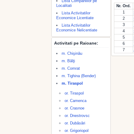
Lista Companiilor pe
Localitati
Nr. Ord.
1
Lista Activitatilor
Economice Licentiate
2
3
Lista Activitatilor
Economice Nelicentiate
4
5
Activitati pe Raioane:
6
7
m. Chişinău
m. Bălţi
m. Comrat
m. Tighina (Bender)
m. Tiraspol
or. Tiraspol
or. Camenca
or. Crasnoe
or. Dnestrovsc
or. Dubăsări
or. Grigoriopol