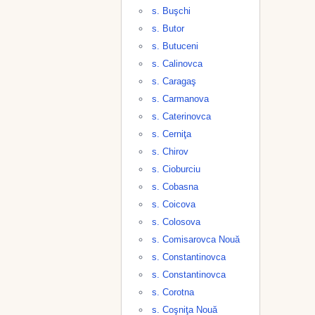
s. Buşchi
s. Butor
s. Butuceni
s. Calinovca
s. Caragaş
s. Carmanova
s. Caterinovca
s. Cerniţa
s. Chirov
s. Cioburciu
s. Cobasna
s. Coicova
s. Colosova
s. Comisarovca Nouă
s. Constantinovca
s. Constantinovca
s. Corotna
s. Coşniţa Nouă