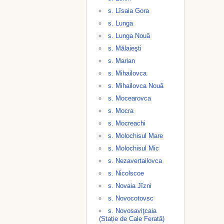
s. Lîsaia Gora
s. Lunga
s. Lunga Nouă
s. Mălaieşti
s. Marian
s. Mihailovca
s. Mihailovca Nouă
s. Mocearovca
s. Mocra
s. Mocreachi
s. Molochisul Mare
s. Molochisul Mic
s. Nezavertailovca
s. Nicolscoe
s. Novaia Jîzni
s. Novocotovsc
s. Novosaviţcaia
(Stație de Cale Ferată)