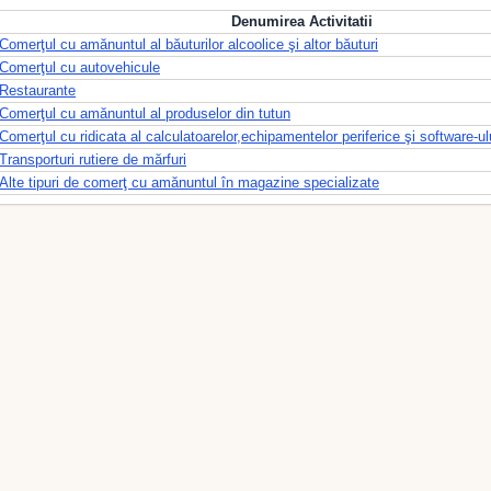
Denumirea Activitatii
Comerţul cu amănuntul al băuturilor alcoolice şi altor băuturi
Comerţul cu autovehicule
Restaurante
Comerţul cu amănuntul al produselor din tutun
Comerţul cu ridicata al calculatoarelor,echipamentelor periferice şi software-ul
Transporturi rutiere de mărfuri
Alte tipuri de comerţ cu amănuntul în magazine specializate