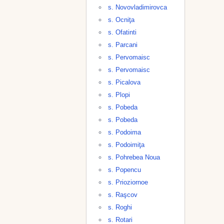
s. Novovladimirovca
s. Ocniţa
s. Ofatinti
s. Parcani
s. Pervomaisc
s. Pervomaisc
s. Picalova
s. Plopi
s. Pobeda
s. Pobeda
s. Podoima
s. Podoimiţa
s. Pohrebea Noua
s. Popencu
s. Prioziornoe
s. Raşcov
s. Roghi
s. Rotari