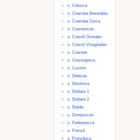
s. Cotovca
s. Crasnaia Besarabia
s. Crasnaia Gorca
s. Crasnencoe
s. Crasnîi Octeabri
s. Crasnîi Vinogradari
s. Crasnoe
s. Crasnogorca
s. Cuzmin
s. Delacau
s. Dimitrova
s. Doibani 1
s. Doibani 2
s. Dubău
s. Dzerjinscoe
s. Fedoseevca
s. Frunză
s. Frunzăuca