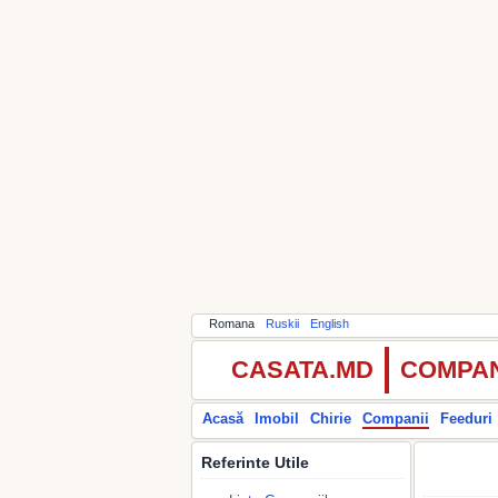
Romana
Ruskii
English
CASATA.MD
COMPAN
Acasă
Imobil
Chirie
Companii
Feeduri
Referinte Utile