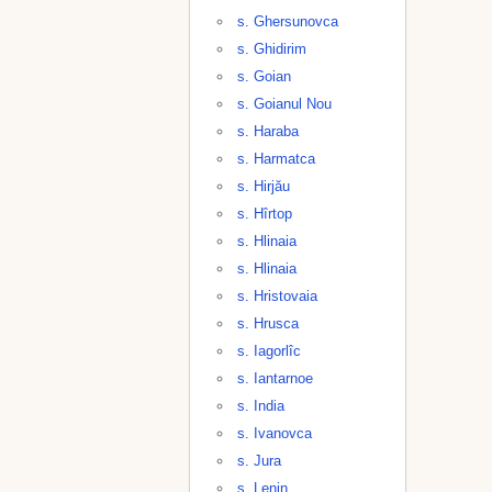
s. Ghersunovca
s. Ghidirim
s. Goian
s. Goianul Nou
s. Haraba
s. Harmatca
s. Hirjău
s. Hîrtop
s. Hlinaia
s. Hlinaia
s. Hristovaia
s. Hrusca
s. Iagorlîc
s. Iantarnoe
s. India
s. Ivanovca
s. Jura
s. Lenin