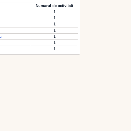
Numarul de activitati
1
1
1
1
ui
1
1
1