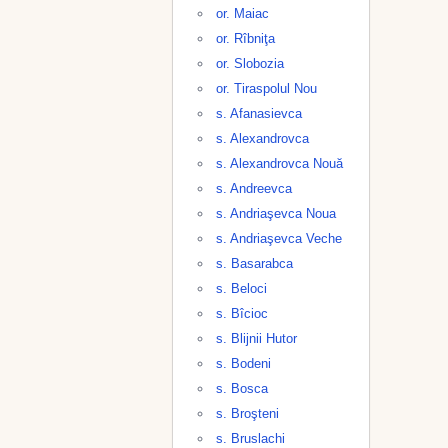
or. Maiac
or. Rîbniţa
or. Slobozia
or. Tiraspolul Nou
s. Afanasievca
s. Alexandrovca
s. Alexandrovca Nouă
s. Andreevca
s. Andriaşevca Noua
s. Andriaşevca Veche
s. Basarabca
s. Beloci
s. Bîcioc
s. Blijnii Hutor
s. Bodeni
s. Bosca
s. Broşteni
s. Bruslachi