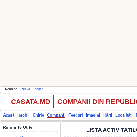
Romana
Ruskii
English
CASATA.MD
COMPANII DIN REPUBL
Acasă
Imobil
Chirie
Companii
Feeduri
Imagini
Hărţi
Localități
Referinte Utile
LISTA ACTIVITAT