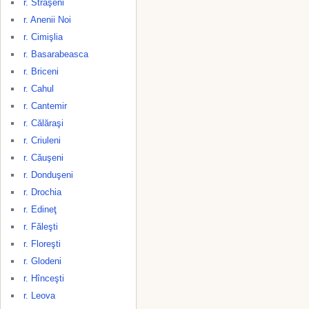
r. Străşeni
r. Anenii Noi
r. Cimişlia
r. Basarabeasca
r. Briceni
r. Cahul
r. Cantemir
r. Călăraşi
r. Criuleni
r. Căuşeni
r. Donduşeni
r. Drochia
r. Edineţ
r. Făleşti
r. Floreşti
r. Glodeni
r. Hînceşti
r. Leova