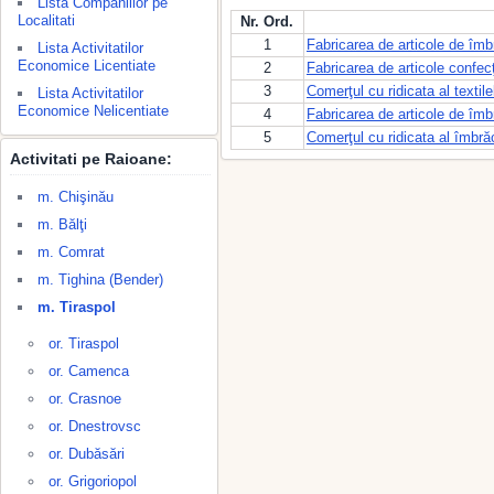
Lista Companiilor pe
Localitati
Nr. Ord.
1
Fabricarea de articole de îm
Lista Activitatilor
Economice Licentiate
2
Fabricarea de articole confec
3
Comerţul cu ridicata al textile
Lista Activitatilor
Economice Nelicentiate
4
Fabricarea de articole de îmb
5
Comerţul cu ridicata al îmbră
Activitati pe Raioane:
m. Chişinău
m. Bălţi
m. Comrat
m. Tighina (Bender)
m. Tiraspol
or. Tiraspol
or. Camenca
or. Crasnoe
or. Dnestrovsc
or. Dubăsări
or. Grigoriopol