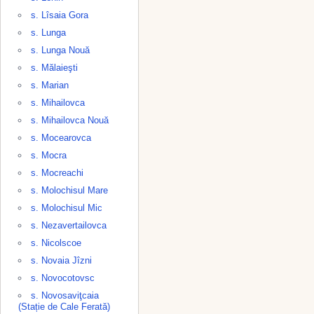
s. Lîsaia Gora
s. Lunga
s. Lunga Nouă
s. Mălaieşti
s. Marian
s. Mihailovca
s. Mihailovca Nouă
s. Mocearovca
s. Mocra
s. Mocreachi
s. Molochisul Mare
s. Molochisul Mic
s. Nezavertailovca
s. Nicolscoe
s. Novaia Jîzni
s. Novocotovsc
s. Novosaviţcaia
(Stație de Cale Ferată)