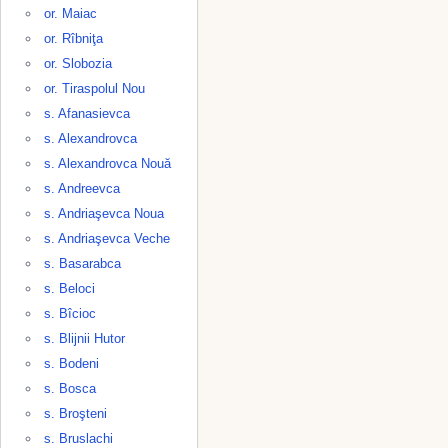
or. Maiac
or. Rîbniţa
or. Slobozia
or. Tiraspolul Nou
s. Afanasievca
s. Alexandrovca
s. Alexandrovca Nouă
s. Andreevca
s. Andriaşevca Noua
s. Andriaşevca Veche
s. Basarabca
s. Beloci
s. Bîcioc
s. Blijnii Hutor
s. Bodeni
s. Bosca
s. Broşteni
s. Bruslachi