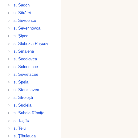
s. Sadchi
s. Sărătei
s. Sevcenco
s. Severinovca
s. Şipca
s. Slobozia-Raşcov
s. Smalena
s. Socolovca
s. Solnecinoe
s. Sovietscoe
s. Speia
s. Stanislavca
s. Stroieşti
s. Sucleia
s. Suhaia Rîbniţa
s. Taşlîc
s. Teiu
s. Ţîbuleuca