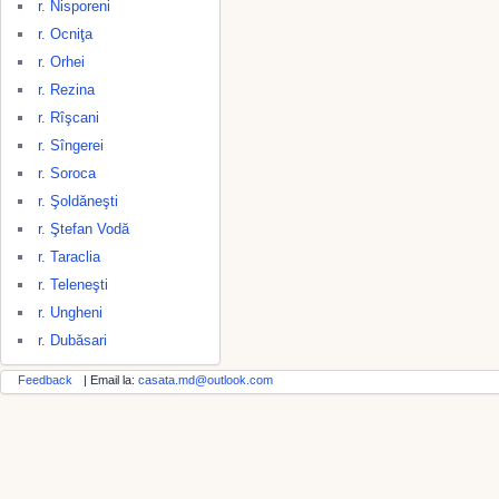
r. Nisporeni
r. Ocniţa
r. Orhei
r. Rezina
r. Rîşcani
r. Sîngerei
r. Soroca
r. Şoldăneşti
r. Ştefan Vodă
r. Taraclia
r. Teleneşti
r. Ungheni
r. Dubăsari
Feedback
| Email la:
casata.md@outlook.com