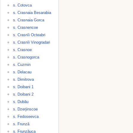
s. Cotovca
s. Crasnaia Besarabia
s. Crasnaia Gorca
s. Crasnencoe
s. Crasnîi Octeabri
s. Crasnîi Vinogradari
s. Crasnoe
s. Crasnogorca
s. Cuzmin
s. Delacau
s. Dimitrova
s. Doibani 1
s. Doibani 2
s. Dubău
s. Dzerjinscoe
s. Fedoseevca
s. Frunză
s. Frunzăuca