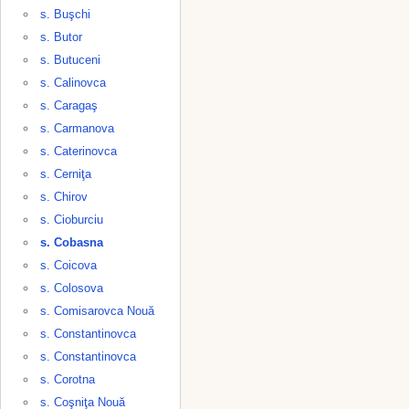
s. Buşchi
s. Butor
s. Butuceni
s. Calinovca
s. Caragaş
s. Carmanova
s. Caterinovca
s. Cerniţa
s. Chirov
s. Cioburciu
s. Cobasna
s. Coicova
s. Colosova
s. Comisarovca Nouă
s. Constantinovca
s. Constantinovca
s. Corotna
s. Coşniţa Nouă