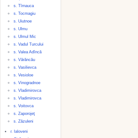
s. Tîrnauca
s. Tocmagiu
s. Uiutnoe
s. Ulmu
s. Ulmul Mic
s. Vadul Turcului
s. Valea Adîncă
s. Vărăncău
s. Vasilievca
s. Vesioloe
s. Vinogradnoe
s. Vladimirovca
s. Vladimirovca
s. Voitovca
s. Zaporojeţ
s. Zăzuleni
r. Ialoveni