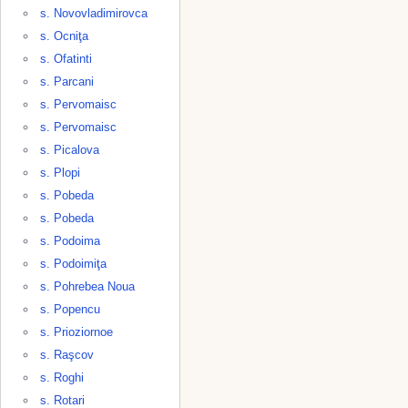
s. Novovladimirovca
s. Ocniţa
s. Ofatinti
s. Parcani
s. Pervomaisc
s. Pervomaisc
s. Picalova
s. Plopi
s. Pobeda
s. Pobeda
s. Podoima
s. Podoimiţa
s. Pohrebea Noua
s. Popencu
s. Prioziornoe
s. Raşcov
s. Roghi
s. Rotari