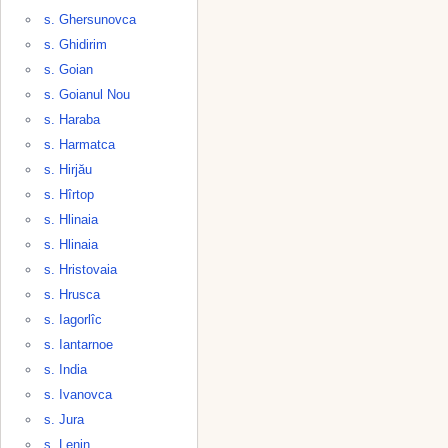
s. Ghersunovca
s. Ghidirim
s. Goian
s. Goianul Nou
s. Haraba
s. Harmatca
s. Hirjău
s. Hîrtop
s. Hlinaia
s. Hlinaia
s. Hristovaia
s. Hrusca
s. Iagorlîc
s. Iantarnoe
s. India
s. Ivanovca
s. Jura
s. Lenin