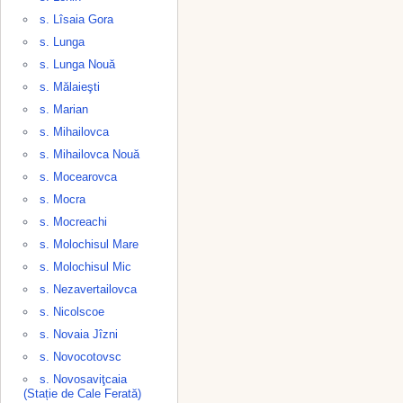
s. Lîsaia Gora
s. Lunga
s. Lunga Nouă
s. Mălaieşti
s. Marian
s. Mihailovca
s. Mihailovca Nouă
s. Mocearovca
s. Mocra
s. Mocreachi
s. Molochisul Mare
s. Molochisul Mic
s. Nezavertailovca
s. Nicolscoe
s. Novaia Jîzni
s. Novocotovsc
s. Novosaviţcaia
(Stație de Cale Ferată)