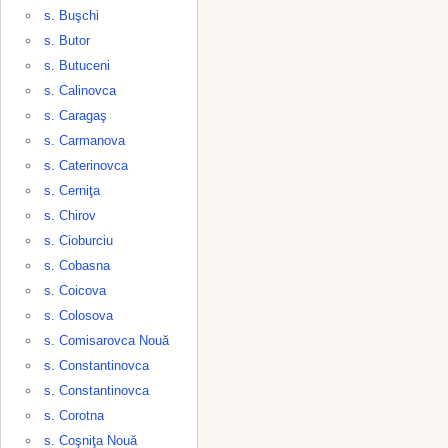
s. Buşchi
s. Butor
s. Butuceni
s. Calinovca
s. Caragaş
s. Carmanova
s. Caterinovca
s. Cerniţa
s. Chirov
s. Cioburciu
s. Cobasna
s. Coicova
s. Colosova
s. Comisarovca Nouă
s. Constantinovca
s. Constantinovca
s. Corotna
s. Coşniţa Nouă