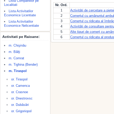
Lista Companiilor pe
Localitati
Nr. Ord.
1
Activităţi de cercetare a pieţe
Lista Activitatilor
Economice Licentiate
2
Comerţul cu amănuntul ambul
3
Comerţul cu ridicata al îmbrăc
Lista Activitatilor
Economice Nelicentiate
4
Activităţi de consultare pent
5
Alte tipuri de comerţ cu amăn
Activitati pe Raioane:
6
Comerţul cu ridicata al produs
m. Chişinău
m. Bălţi
m. Comrat
m. Tighina (Bender)
m. Tiraspol
or. Tiraspol
or. Camenca
or. Crasnoe
or. Dnestrovsc
or. Dubăsări
or. Grigoriopol