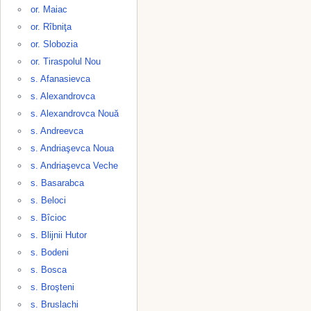
or. Maiac
or. Rîbniţa
or. Slobozia
or. Tiraspolul Nou
s. Afanasievca
s. Alexandrovca
s. Alexandrovca Nouă
s. Andreevca
s. Andriaşevca Noua
s. Andriaşevca Veche
s. Basarabca
s. Beloci
s. Bîcioc
s. Blijnii Hutor
s. Bodeni
s. Bosca
s. Broşteni
s. Bruslachi