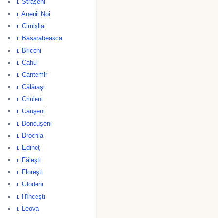
r. Străşeni
r. Anenii Noi
r. Cimişlia
r. Basarabeasca
r. Briceni
r. Cahul
r. Cantemir
r. Călăraşi
r. Criuleni
r. Căuşeni
r. Donduşeni
r. Drochia
r. Edineţ
r. Făleşti
r. Floreşti
r. Glodeni
r. Hînceşti
r. Leova