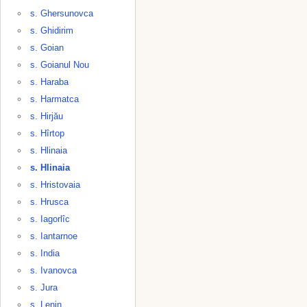
s. Ghersunovca
s. Ghidirim
s. Goian
s. Goianul Nou
s. Haraba
s. Harmatca
s. Hirjău
s. Hîrtop
s. Hlinaia
s. Hlinaia
s. Hristovaia
s. Hrusca
s. Iagorlîc
s. Iantarnoe
s. India
s. Ivanovca
s. Jura
s. Lenin