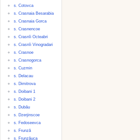
s. Cotovca
s. Crasnaia Besarabia
s. Crasnaia Gorca
s. Crasnencoe
s. Crasnîi Octeabri
s. Crasnîi Vinogradari
s. Crasnoe
s. Crasnogorca
s. Cuzmin
s. Delacau
s. Dimitrova
s. Doibani 1
s. Doibani 2
s. Dubău
s. Dzerjinscoe
s. Fedoseevca
s. Frunză
s. Frunzăuca