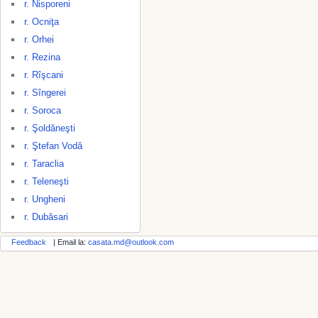
r. Nisporeni
r. Ocniţa
r. Orhei
r. Rezina
r. Rîşcani
r. Sîngerei
r. Soroca
r. Şoldăneşti
r. Ştefan Vodă
r. Taraclia
r. Teleneşti
r. Ungheni
r. Dubăsari
Feedback
| Email la:
casata.md@outlook.com