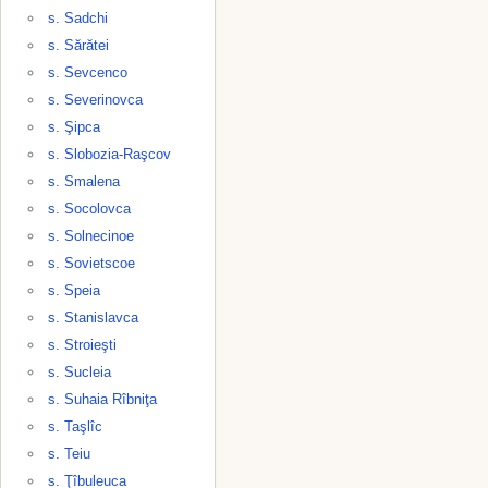
s. Sadchi
s. Sărătei
s. Sevcenco
s. Severinovca
s. Şipca
s. Slobozia-Raşcov
s. Smalena
s. Socolovca
s. Solnecinoe
s. Sovietscoe
s. Speia
s. Stanislavca
s. Stroieşti
s. Sucleia
s. Suhaia Rîbniţa
s. Taşlîc
s. Teiu
s. Ţîbuleuca