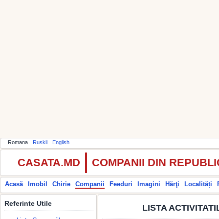
Romana
Ruskii
English
CASATA.MD
COMPANII DIN REPUBL
Acasă
Imobil
Chirie
Companii
Feeduri
Imagini
Hărţi
Localități
Referinte Utile
LISTA ACTIVITAT