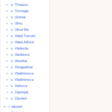
s. Tîrnauca
s. Tocmagiu
s. Uiutnoe
s. Ulmu
s. Ulmul Mic
s. Vadul Turcului
s. Valea Adîncă
s. Vărăncău
s. Vasilievca
s. Vesioloe
s. Vinogradnoe
s. Vladimirovca
s. Vladimirovca
s. Voitovca
s. Zaporojeţ
s. Zăzuleni
r. Ialoveni