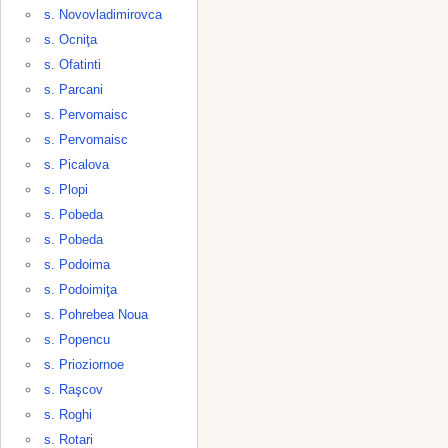
s. Novovladimirovca
s. Ocniţa
s. Ofatinti
s. Parcani
s. Pervomaisc
s. Pervomaisc
s. Picalova
s. Plopi
s. Pobeda
s. Pobeda
s. Podoima
s. Podoimiţa
s. Pohrebea Noua
s. Popencu
s. Prioziornoe
s. Raşcov
s. Roghi
s. Rotari