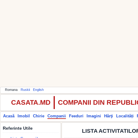
Romana
Ruskii
English
CASATA.MD
COMPANII DIN REPUBL
Acasă
Imobil
Chirie
Companii
Feeduri
Imagini
Hărţi
Localități
Referinte Utile
LISTA ACTIVITATIL