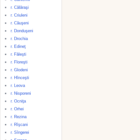
r. Călăraşi
r. Criuleni
r. Căuşeni
r. Donduşeni
r. Drochia
r. Edineţ
r. Făleşti
r. Floreşti
r. Glodeni
r. Hînceşti
r. Leova
r. Nisporeni
r. Ocniţa
r. Orhei
r. Rezina
r. Rîşcani
r. Sîngerei