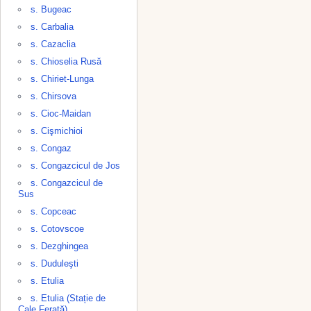
s. Bugeac
s. Carbalia
s. Cazaclia
s. Chioselia Rusă
s. Chiriet-Lunga
s. Chirsova
s. Cioc-Maidan
s. Cişmichioi
s. Congaz
s. Congazcicul de Jos
s. Congazcicul de
Sus
s. Copceac
s. Cotovscoe
s. Dezghingea
s. Duduleşti
s. Etulia
s. Etulia (Stație de
Cale Ferată)