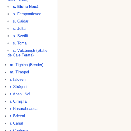
s. Etulia Nouă
s. Ferapontievca
s. Gaidar
s. Joltai
s. Svetlîi
s. Tomai
s. Vulcăneşti (Stație
de Cale Ferată)
m. Tighina (Bender)
m. Tiraspol
r. Ialoveni
r. Străşeni
r. Anenii Noi
r. Cimişlia
r. Basarabeasca
r. Briceni
r. Cahul
r. Cantemir