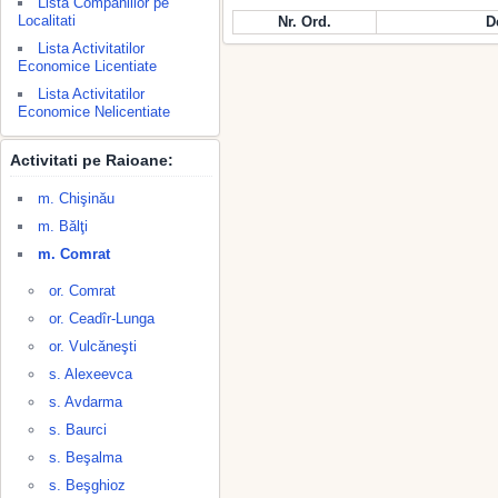
Lista Companiilor pe
Localitati
Nr. Ord.
D
Lista Activitatilor
Economice Licentiate
Lista Activitatilor
Economice Nelicentiate
Activitati pe Raioane:
m. Chişinău
m. Bălţi
m. Comrat
or. Comrat
or. Ceadîr-Lunga
or. Vulcăneşti
s. Alexeevca
s. Avdarma
s. Baurci
s. Beşalma
s. Beşghioz