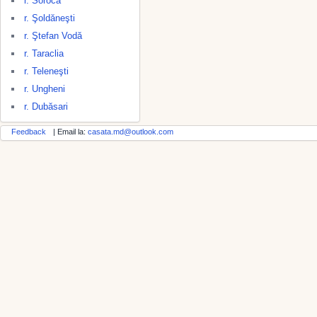
r. Soroca
r. Şoldăneşti
r. Ştefan Vodă
r. Taraclia
r. Teleneşti
r. Ungheni
r. Dubăsari
Feedback
| Email la:
casata.md@outlook.com