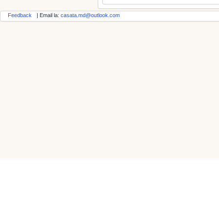
Feedback
| Email la:
casata.md@outlook.com