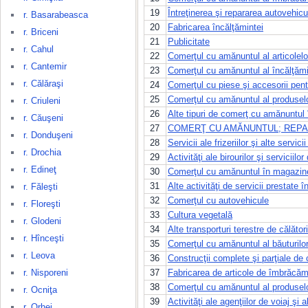
19
Întreţinerea şi repararea autovehicu
r. Basarabeasca
20
Fabricarea încălţămintei
r. Briceni
21
Publicitate
r. Cahul
22
Comerţul cu amănuntul al articolelor 
r. Cantemir
23
Comerţul cu amănuntul al încălţămint
r. Călăraşi
24
Comerţul cu piese şi accesorii pen
25
Comerţul cu amănuntul al produselor
r. Criuleni
26
Alte tipuri de comerţ cu amănuntul
r. Căuşeni
27
COMERŢ CU AMĂNUNTUL; REPA
r. Donduşeni
28
Servicii ale frizeriilor şi alte servi
r. Drochia
29
Activităţi ale birourilor şi serviciilo
r. Edineţ
30
Comerţul cu amănuntul în magazine
31
Alte activităţi de servicii prestate î
r. Făleşti
32
Comerţul cu autovehicule
r. Floreşti
33
Cultura vegetală
r. Glodeni
34
Alte transporturi terestre de călători
r. Hînceşti
35
Comerţul cu amănuntul al băuturilor 
r. Leova
36
Construcţii complete şi parţiale de cl
r. Nisporeni
37
Fabricarea de articole de îmbrăcăm
38
Comerţul cu amănuntul al produselo
r. Ocniţa
39
Activităţi ale agenţiilor de voiaj şi a
r. Orhei