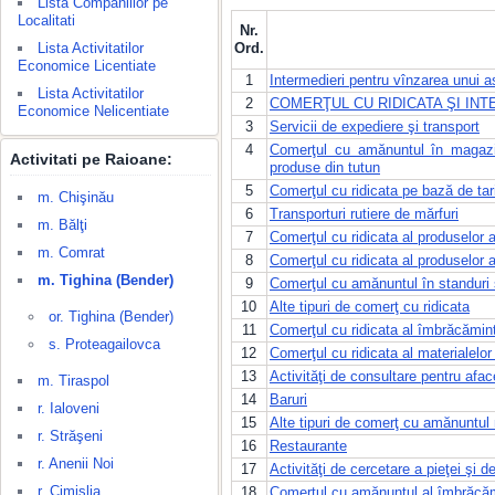
Lista Companiilor pe
Localitati
Nr.
Lista Activitatilor
Ord.
Economice Licentiate
1
Intermedieri pentru vînzarea unui a
Lista Activitatilor
2
COMERŢUL CU RIDICATA ŞI IN
Economice Nelicentiate
3
Servicii de expediere şi transport
4
Comerţul cu amănuntul în magazin
Activitati pe Raioane:
produse din tutun
5
Comerţul cu ridicata pe bază de tar
m. Chişinău
6
Transporturi rutiere de mărfuri
m. Bălţi
7
Comerţul cu ridicata al produselor a
m. Comrat
8
Comerţul cu ridicata al produselor a
m. Tighina (Bender)
9
Comerţul cu amănuntul în standuri 
10
Alte tipuri de comerţ cu ridicata
or. Tighina (Bender)
11
Comerţul cu ridicata al îmbrăcămint
s. Proteagailovca
12
Comerţul cu ridicata al materialelo
13
Activităţi de consultare pentru af
m. Tiraspol
14
Baruri
r. Ialoveni
15
Alte tipuri de comerţ cu amănuntul
r. Străşeni
16
Restaurante
r. Anenii Noi
17
Activităţi de cercetare a pieţei şi d
r. Cimişlia
18
Comerţul cu amănuntul al îmbrăcăm