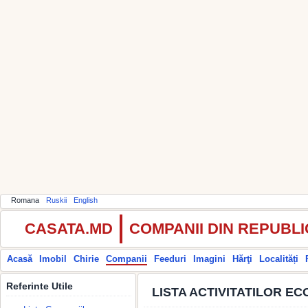
Romana
Ruskii
English
CASATA.MD
COMPANII DIN REPUBL
Acasă
Imobil
Chirie
Companii
Feeduri
Imagini
Hărţi
Localități
Referinte Utile
LISTA ACTIVITATILOR EC