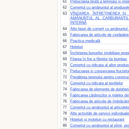
61
Prelucrarea brută a lemnului şi imp
62
Comerţul cu amănuntul al produselor 
63
VÎNZAREA, ÎNTREŢINEREA Ş
AMĂNUNTUL AL CARBURANŢI
INTERNĂ
64
Alte tipuri de comerţ cu amănuntul
65
Fabricarea de articole de ciorăpărie
66
Practica medicală
67
Hoteluri
68
Închirierea bunurilor imobiliare propr
69
Filarea în fire a fibrelor tip bumbac
70
Comerţul cu ridicata al altor produ
71
Prelucrarea şi conservarea fructelor
72
Pregătirea terenului pentru construc
73
Comerţul cu ridicata al textilelor
74
Fabricarea de elemente de dulgherie
75
Fabricarea cărămizilor şi ţiglelor din
76
Fabricarea de articole de îmbrăcăm
77
Comerţul cu amănuntul al articolelor
78
Alte activităţi de servicii individuale
79
Hoteluri şi moteluri cu restaurant
80
Comerţul cu amănuntul al pîinii, pro