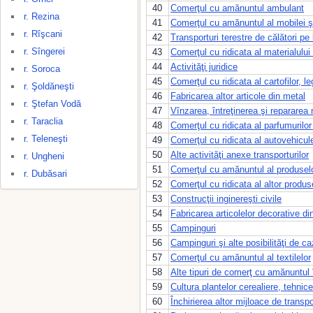
40
Comerţul cu amănuntul ambulant
r. Rezina
41
Comerţul cu amănuntul al mobilei ş
r. Rîşcani
42
Transporturi terestre de călători pe
r. Sîngerei
43
Comerţul cu ridicata al materialulu
44
Activităţi juridice
r. Soroca
45
Comerţul cu ridicata al cartofilor, l
r. Şoldăneşti
46
Fabricarea altor articole din metal
r. Ştefan Vodă
47
Vînzarea, întreţinerea şi repararea 
r. Taraclia
48
Comerţul cu ridicata al parfumurilo
r. Teleneşti
49
Comerţul cu ridicata al autovehicule
50
Alte activităţi anexe transporturilor
r. Ungheni
51
Comerţul cu amănuntul al produselo
r. Dubăsari
52
Comerţul cu ridicata al altor prod
53
Construcţii inginereşti civile
54
Fabricarea articolelor decorative di
55
Campinguri
56
Campinguri şi alte posibilităţi de c
57
Comerţul cu amănuntul al textilelor
58
Alte tipuri de comerţ cu amănuntul
59
Cultura plantelor cerealiere, tehnice
60
Închirierea altor mijloace de transpo