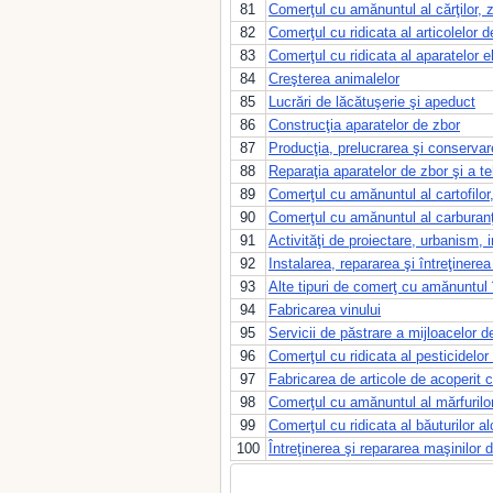
81
Comerţul cu amănuntul al cărţilor, zi
82
Comerţul cu ridicata al articolelor de
83
Comerţul cu ridicata al aparatelor e
84
Creşterea animalelor
85
Lucrări de lăcătuşerie şi apeduct
86
Construcţia aparatelor de zbor
87
Producţia, prelucrarea şi conservar
88
Reparaţia aparatelor de zbor şi a te
89
Comerţul cu amănuntul al cartofilor,
90
Comerţul cu amănuntul al carburanţ
91
Activităţi de proiectare, urbanism, in
92
Instalarea, repararea şi întreţinerea 
93
Alte tipuri de comerţ cu amănuntul
94
Fabricarea vinului
95
Servicii de păstrare a mijloacelor d
96
Comerţul cu ridicata al pesticidelor
97
Fabricarea de articole de acoperit 
98
Comerţul cu amănuntul al mărfurilor
99
Comerţul cu ridicata al băuturilor al
100
Întreţinerea şi repararea maşinilor d