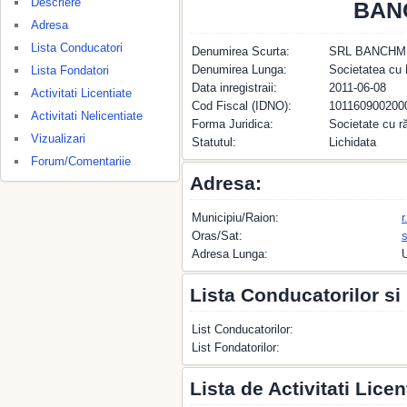
Descriere
BAN
Adresa
Lista Conducatori
Denumirea Scurta:
SRL BANCHM
Denumirea Lunga:
Societatea c
Lista Fondatori
Data inregistraii:
2011-06-08
Activitati Licentiate
Cod Fiscal (IDNO):
101160900200
Activitati Nelicentiate
Forma Juridica:
Societate cu r
Vizualizari
Statutul:
Lichidata
Forum/Comentariie
Adresa:
Municipiu/Raion:
r
Oras/Sat:
s
Adresa Lunga:
U
Lista Conducatorilor si
List Conducatorilor:
List Fondatorilor:
Lista de Activitati Licen