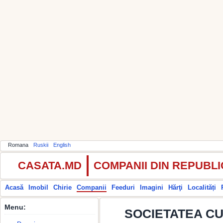
Romana
Ruskii
English
CASATA.MD
COMPANII DIN REPUBL
Acasă
Imobil
Chirie
Companii
Feeduri
Imagini
Hărţi
Localități
Menu:
SOCIETATEA CU