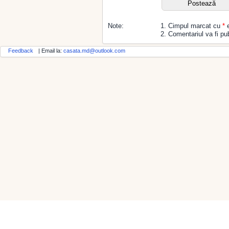
Note:
1. Cimpul marcat cu
*
e
2. Comentariul va fi pub
Feedback
| Email la:
casata.md@outlook.com