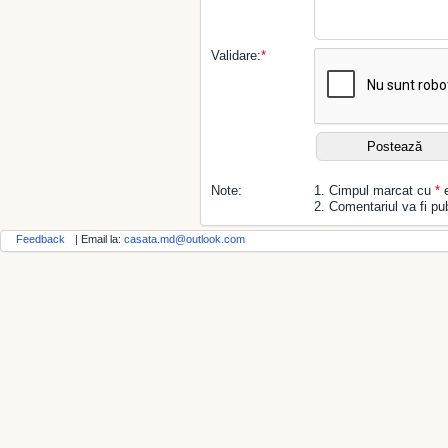
Validare:
*
Note:
1. Cimpul marcat cu
*
e
2. Comentariul va fi pub
Feedback
| Email la:
casata.md@outlook.com