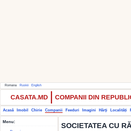
Romana
Ruskii
English
CASATA.MD
COMPANII DIN REPUBL
Acasă
Imobil
Chirie
Companii
Feeduri
Imagini
Hărţi
Localități
Menu:
SOCIETATEA CU R