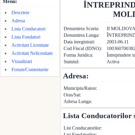
Menu:
ÎNTREPRIN
MOLD
Descriere
Adresa
Denumirea Scurta:
II MOLDOVA
Lista Conducatori
Denumirea Lunga:
ÎNTREPRIN
Lista Fondatori
Data inregistraii:
2003-06-11
Activitati Licentiate
Cod Fiscal (IDNO):
10036070038
Activitati Nelicentiate
Forma Juridica:
Întreprindere i
Vizualizari
Statutul:
Activa
Forum/Comentariie
Adresa:
Municipiu/Raion:
Oras/Sat:
Adresa Lunga:
Lista Conducatorilor 
List Conducatorilor:
List Fondatorilor: