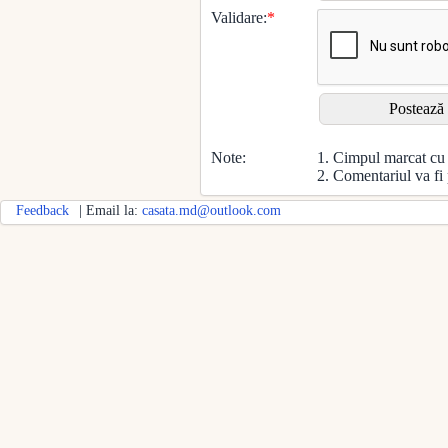
Validare:
*
Note:
1. Cimpul marcat c
2. Comentariul va fi 
Feedback
| Email la:
casata.md@outlook.com