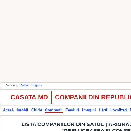
Romana
Ruskii
English
CASATA.MD
COMPANII DIN REPUBL
Acasă
Imobil
Chirie
Companii
Feeduri
Imagini
Hărţi
Localități
LISTA COMPANIILOR DIN SATUL ŢARIGRAD
"PRELUCRAREA ŞI CONSE