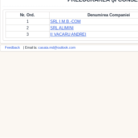
Nr. Ord.
Denumirea Companiei
1
SRL I.M.B.-COM
2
SRL ALIMINI
3
II VACARU ANDREI
Feedback
| Email la:
casata.md@outlook.com