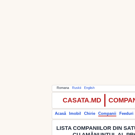
Romana
Ruskii
English
CASATA.MD
COMPAN
Acasă
Imobil
Chirie
Companii
Feeduri
LISTA COMPANIILOR DIN SA
CU AMĂNUNTUL AL PR