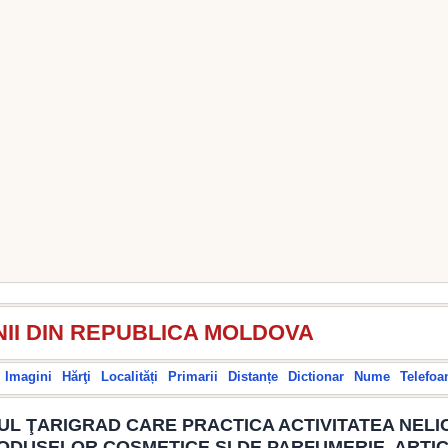
II DIN REPUBLICA MOLDOVA
Imagini
Hărţi
Localități
Primarii
Distanțe
Dictionar
Nume
Telefoa
TUL ŢARIGRAD CARE PRACTICA ACTIVITATEA NELI
ODUSELOR COSMETICE ŞI DE PARFUMERIE, ARTI