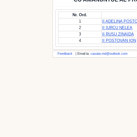
Nr. Ord.
1
II ADELINA POST
2
II IURCU NELEA
3
II RUSU ZINAIDA
4
II POSTOVAN ION
Feedback
| Email la:
casata.md@outlook.com