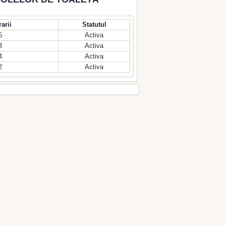
rarii
Statutul
5
Activa
3
Activa
4
Activa
2
Activa