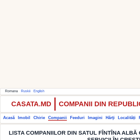
Romana
Ruskii
English
CASATA.MD
COMPANII DIN REPUBL
Acasă
Imobil
Chirie
Companii
Feeduri
Imagini
Hărţi
Localități
LISTA COMPANIILOR DIN SATUL FÎNTÎNA ALBĂ 
SERVICII ÎN CREŞ