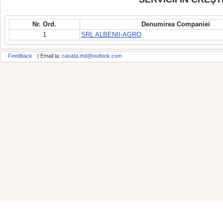
Nr. Ord.
Denumirea Companiei
1
SRL ALBENII-AGRO
Feedback
| Email la:
casata.md@outlook.com