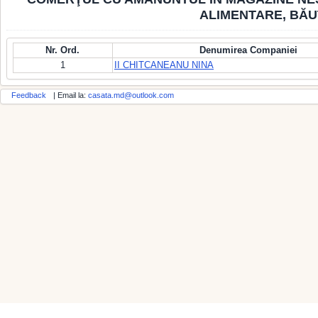
ALIMENTARE, BĂU
Nr. Ord.
Denumirea Companiei
1
II CHITCANEANU NINA
Feedback
| Email la:
casata.md@outlook.com