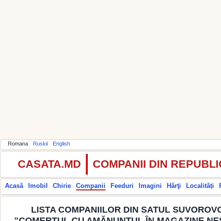
Romana
Ruskii
English
CASATA.MD
COMPANII DIN REPUBL
Acasă
Imobil
Chirie
Companii
Feeduri
Imagini
Hărţi
Localități
LISTA COMPANIILOR DIN SATUL SUVOROVC
"COMERŢUL CU AMĂNUNTUL ÎN MAGAZINE NE