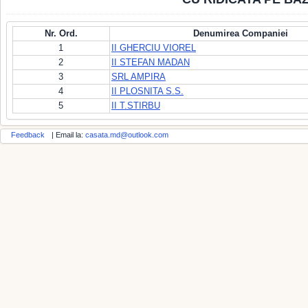
Nr. Ord.
Denumirea Companiei
1
II GHERCIU VIOREL
2
II STEFAN MADAN
3
SRL AMPIRA
4
II PLOSNITA S.S.
5
II T.STIRBU
Feedback
| Email la:
casata.md@outlook.com