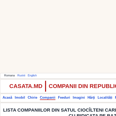
Romana
Ruskii
English
CASATA.MD
COMPANII DIN REPUBL
Acasă
Imobil
Chirie
Companii
Feeduri
Imagini
Hărţi
Localități
LISTA COMPANIILOR DIN SATUL CIOCÎLTENI CAR
CU RIDICATA PE BA