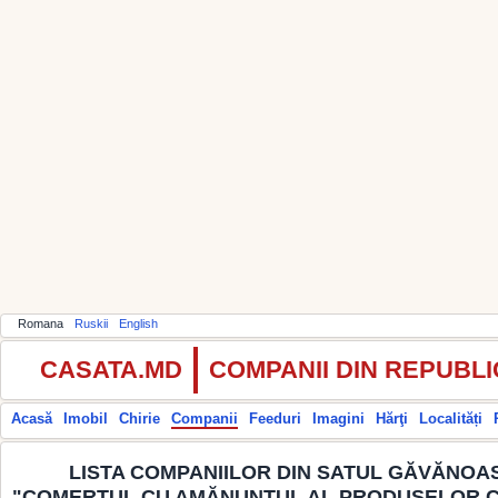
Romana
Ruskii
English
CASATA.MD
COMPANII DIN REPUBL
Acasă
Imobil
Chirie
Companii
Feeduri
Imagini
Hărţi
Localități
LISTA COMPANIILOR DIN SATUL GĂVĂNOAS
"COMERŢUL CU AMĂNUNTUL AL PRODUSELOR CO