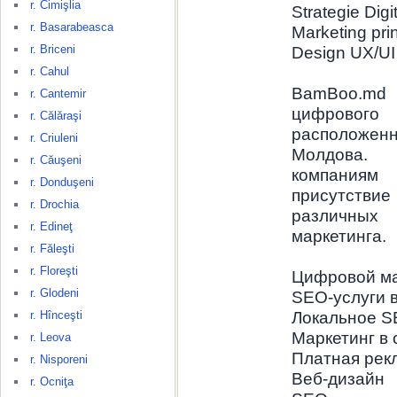
r. Cimişlia
Strategie Digi
r. Basarabeasca
Marketing pri
r. Briceni
Design UX/UI
r. Cahul
BamBoo.md 
r. Cantemir
цифрового
r. Călăraşi
располож
r. Criuleni
Молдова. 
r. Căuşeni
компани
r. Donduşeni
присутствие
r. Drochia
различны
r. Edineţ
маркетинга.
r. Făleşti
r. Floreşti
Цифровой ма
r. Glodeni
SEO-услуги 
r. Hînceşti
Локальное S
Маркетинг в
r. Leova
Платная рек
r. Nisporeni
Веб-дизайн
r. Ocniţa