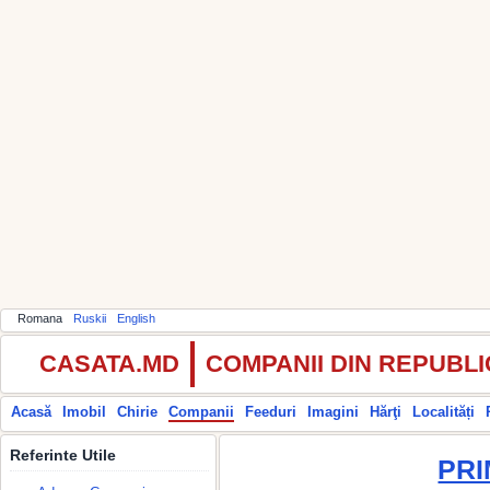
Romana
Ruskii
English
CASATA.MD
COMPANII DIN REPUBL
Acasă
Imobil
Chirie
Companii
Feeduri
Imagini
Hărţi
Localități
Referinte Utile
PRI