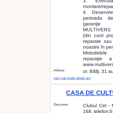
3. Executa
montare/repara
4. Deservir
perioada d
garanţie
MULTIVERS S
(din cont pro
reparate sau
noastre în per
Metodelel
reparaţie a
www.multiver
Adresa:
or. Bălţi, 31 
vezi mai multe detalii aici
CASA DE CULT
Descriere:
Clubul Cet - 
168, telefon: