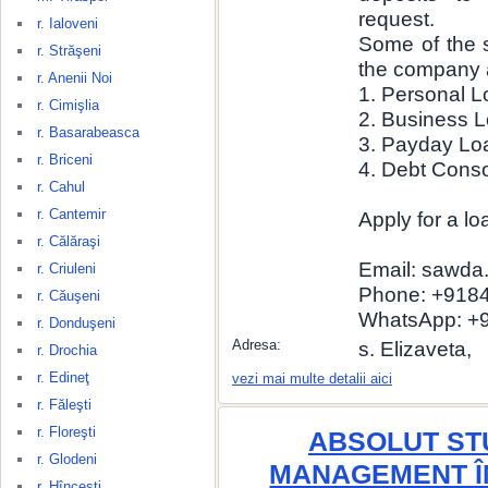
request.
r. Ialoveni
Some of the 
r. Străşeni
the company 
r. Anenii Noi
1. Personal 
r. Cimişlia
2. Business 
r. Basarabeasca
3. Payday Lo
r. Briceni
4. Debt Conso
r. Cahul
r. Cantemir
Apply for a lo
r. Călăraşi
Email: sawda
r. Criuleni
Phone: +918
r. Căuşeni
WhatsApp: +
r. Donduşeni
Adresa:
s. Elizaveta,
r. Drochia
r. Edineţ
vezi mai multe detalii aici
r. Făleşti
r. Floreşti
ABSOLUT STU
r. Glodeni
MANAGEMENT ÎN
r. Hînceşti