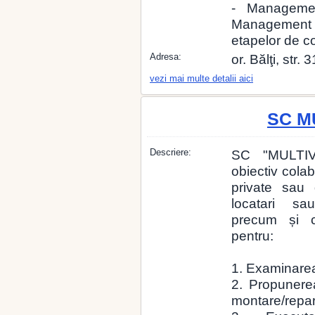
- Management
Management (
etapelor de co
Adresa:
or. Bălţi, str
vezi mai multe detalii aici
SC M
Descriere:
SC "MULTI
obiectiv colab
private sau 
locatari sau
precum și c
pentru:
1. Examinarea 
2. Propunerea
montare/repar