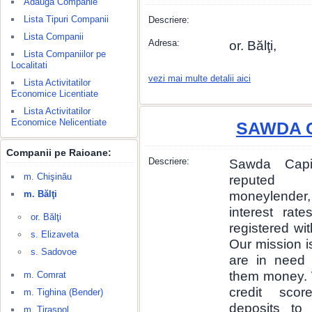
Adauga Companie
Lista Tipuri Companii
Descriere:
Lista Companii
Adresa:
or. Bălţi,
Lista Companiilor pe
Localitati
vezi mai multe detalii aici
Lista Activitatilor
Economice Licentiate
Lista Activitatilor
Economice Nelicentiate
SAWDA C
Companii pe Raioane:
Descriere:
Sawda Capi
m. Chişinău
reputed 
m. Bălţi
moneylender, 
interest rat
or. Bălţi
registered wit
s. Elizaveta
Our mission i
s. Sadovoe
are in need 
them money. 
m. Comrat
credit scor
m. Tighina (Bender)
deposits to
m. Tiraspol