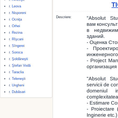
T
r. Leova
r. Nisporeni
Descriere:
"Absolut St
r. Ocniţa
вам консуль
r. Orhei
в недвижим
r. Rezina
зданий.
r. Rîşcani
- Оценка Ст
r. Sîngerei
- Проектиро
r. Soroca
инженерного 
r. Şoldăneşti
- Project Ma
r. Ştefan Vodă
организация
r. Taraclia
"Absolut St
r. Teleneşti
servicii de con
r. Ungheni
domeniul im
r. Dubăsari
complexitatea 
- Estimare Cos
- Proiectare 
Inginerie etc.)