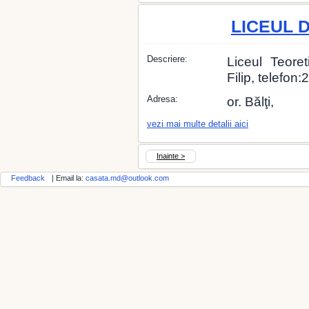
LICEUL 
Descriere:
Liceul Teoret
Filip, telefon
Adresa:
or. Bălţi,
vezi mai multe detalii aici
Inainte >
Feedback
| Email la:
casata.md@outlook.com